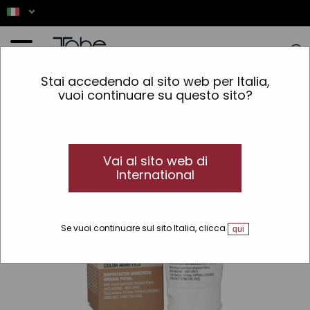
Home
»
Solare
»
Linee Solari
»
Bioprotettori
»
Bioprotettore solare minerale viso
Stai accedendo al sito web per Italia,
vuoi continuare su questo sito?
Vai al sito web di
International
Se vuoi continuare sul sito Italia, clicca
qui