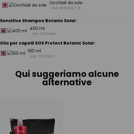
Occhiali da sole
Ref.: 90600677
0
Sensitive Shampoo Botanic Solar
:
400 ml
Ref.: 12073483
Olio per capelli SOS Protect Botanic Solar
:
100 ml
Ref.: 12073602
Qui suggeriamo alcune
alternative