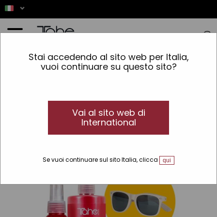
Home
»
Balsami senza risciacquo
Stai accedendo al sito web per Italia,
vuoi continuare su questo sito?
Questo prodotto non
è disponibile
Vai al sito web di
International
Se vuoi continuare sul sito Italia, clicca
qui