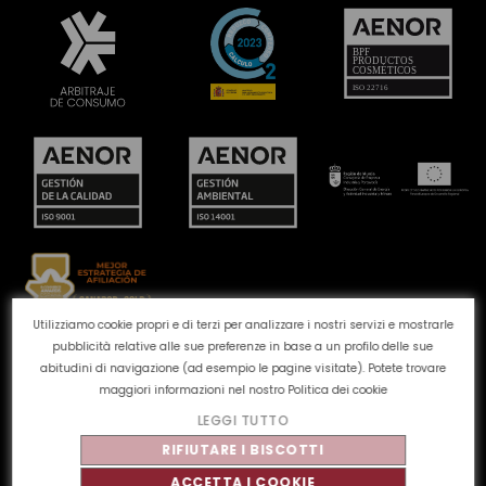
Utilizziamo cookie propri e di terzi per analizzare i nostri servizi e mostrarle
pubblicità relative alle sue preferenze in base a un profilo delle sue
Canale reclami
Politica dei cookie
Politica sulla
abitudini di navigazione (ad esempio le pagine visitate). Potete trovare
privacy
Avviso legale
Qualità e ambiente
maggiori informazioni nel nostro
Politica dei cookie
LEGGI TUTTO
©
Tahe
2026 - Tutti i diritti riservati
RIFIUTARE I BISCOTTI
ACCETTA I COOKIE