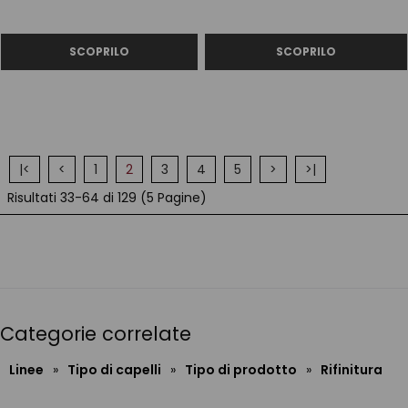
|<
<
1
2
3
4
5
>
>|
Risultati 33-64 di 129 (5 Pagine)
Categorie correlate
Linee
»
Tipo di capelli
»
Tipo di prodotto
»
Rifinitura