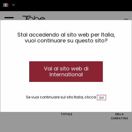
Home
»
Capelli
»
Trattamenti speciali
Stai accedendo al sito web per Italia,
vuoi continuare su questo sito?
Trattamenti speciali
I migliori shampoo e maschere per il
trattamento dei capelli
Scopri i migliori prodotti per il trattamento dei capelli:
Vai al sito web di
maschere, shampoo, oli essenziali...
International
Raffina la ricerca
Se vuoi continuare sul sito Italia, clicca
qui
CURLY
LISCIATURA
RIPARAZIONE
PERMANENTI
MANTENIMENT
TOTALE
DELLA
CHERATINA