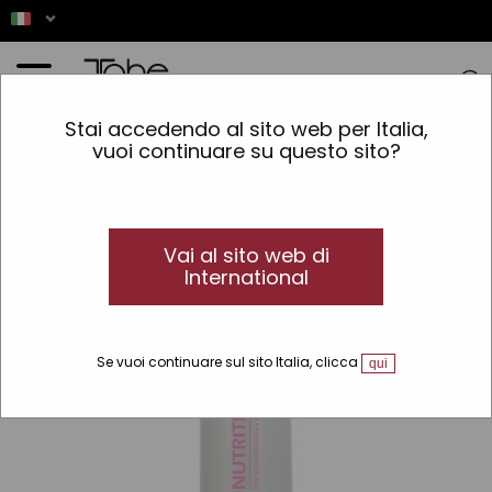
Home
»
Capelli
»
Tipo di prodotto
»
Maschera
»
NutriTherm Mask
Stai accedendo al sito web per Italia,
vuoi continuare su questo sito?
Vai al sito web di
International
Se vuoi continuare sul sito Italia, clicca
qui