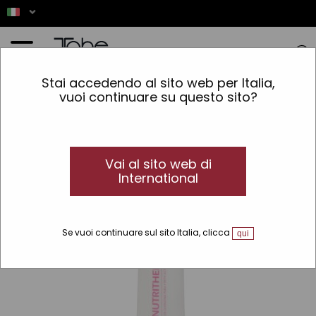
Home
»
Capelli
»
Tipo di prodotto
»
Maschera
»
NutriTherm Mask
Stai accedendo al sito web per Italia,
vuoi continuare su questo sito?
Vai al sito web di
International
Se vuoi continuare sul sito Italia, clicca
qui