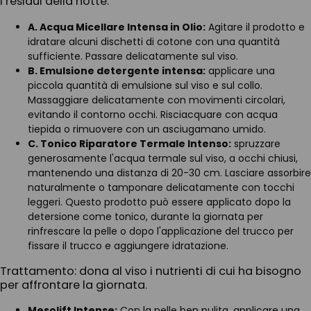
i residui della notte.
A. Acqua Micellare Intensa in Olio:
Agitare il prodotto e
idratare alcuni dischetti di cotone con una quantità
sufficiente. Passare delicatamente sul viso.
B. Emulsione detergente intensa:
applicare una
piccola quantità di emulsione sul viso e sul collo.
Massaggiare delicatamente con movimenti circolari,
evitando il contorno occhi. Risciacquare con acqua
tiepida o rimuovere con un asciugamano umido.
C. Tonico Riparatore Termale Intenso:
spruzzare
generosamente l'acqua termale sul viso, a occhi chiusi,
mantenendo una distanza di 20-30 cm. Lasciare assorbire
naturalmente o tamponare delicatamente con tocchi
leggeri. Questo prodotto può essere applicato dopo la
detersione come tonico, durante la giornata per
rinfrescare la pelle o dopo l'applicazione del trucco per
fissare il trucco e aggiungere idratazione.
Trattamento: dona al viso i nutrienti di cui ha bisogno
per affrontare la giornata.
Mesolift Intense:
Con la pelle ben pulita, applicare una