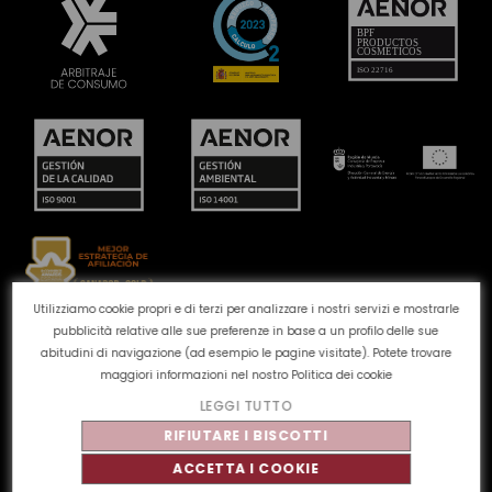
Utilizziamo cookie propri e di terzi per analizzare i nostri servizi e mostrarle
pubblicità relative alle sue preferenze in base a un profilo delle sue
Canale reclami
Politica dei cookie
Politica sulla
abitudini di navigazione (ad esempio le pagine visitate). Potete trovare
privacy
Avviso legale
Qualità e ambiente
maggiori informazioni nel nostro
Politica dei cookie
LEGGI TUTTO
©
Tahe
2026 - Tutti i diritti riservati
RIFIUTARE I BISCOTTI
ACCETTA I COOKIE