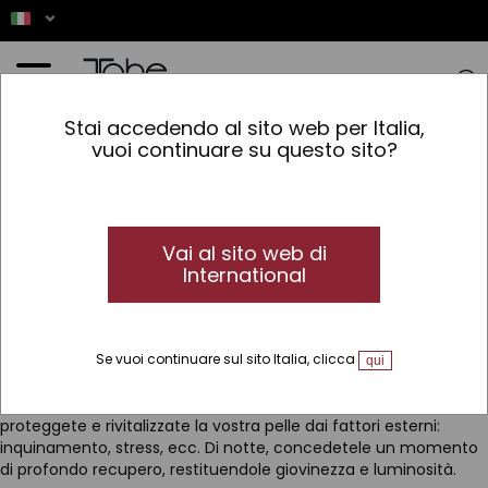
Home
»
Routine quotidiana anti-invecchiamento per il viso
Stai accedendo al sito web per Italia,
vuoi continuare su questo sito?
Vai al sito web di
International
Routine quotidiana anti-età per il viso:
Scoprite la perfetta routine anti-età in due fasi. Rinnovate la
Se vuoi continuare sul sito Italia, clicca
qui
vostra pelle con una routine studiata per prendersi cura di voi
durante il giorno e rigenerarsi durante la notte. Durante il giorno,
proteggete e rivitalizzate la vostra pelle dai fattori esterni:
inquinamento, stress, ecc. Di notte, concedetele un momento
di profondo recupero, restituendole giovinezza e luminosità.