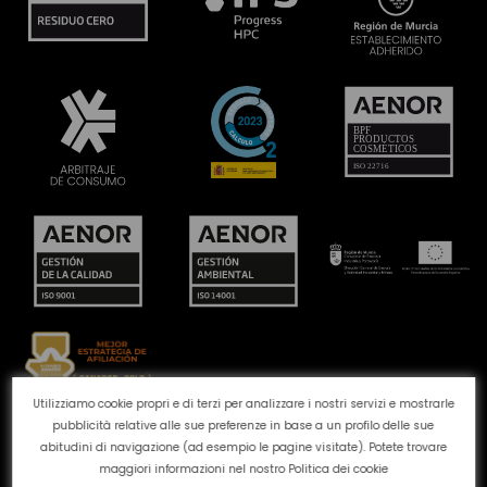
Utilizziamo cookie propri e di terzi per analizzare i nostri servizi e mostrarle
pubblicità relative alle sue preferenze in base a un profilo delle sue
Canale reclami
Politica dei cookie
Politica sulla
abitudini di navigazione (ad esempio le pagine visitate). Potete trovare
privacy
Avviso legale
Qualità e ambiente
maggiori informazioni nel nostro
Politica dei cookie