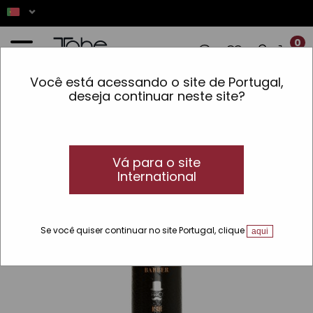
0
Você está acessando o site de Portugal,
✨ AS ENCOMENDAS REALIZADAS ENTRE 7
deseja continuar neste site?
Início
»
Homem
»
Barba y Bigote
»
Barbear
»
Gel de precisão para a barba Nº401
Precision gel
Vá para o site
International
Se você quiser continuar no site Portugal, clique
aqui