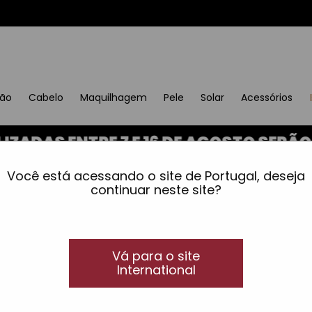
ção
Cabelo
Maquilhagem
Pele
Solar
Acessórios
S ENTRE 7 E 16 DE AGOSTO SERÃO EN
Você está acessando o site de Portugal, deseja
continuar neste site?
Vá para o site
International
P
TOP