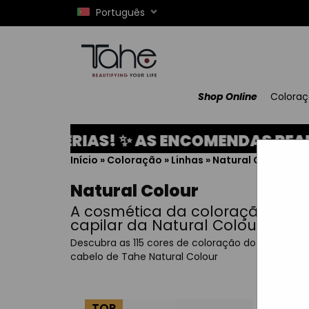
Português
Shop Online
Colora
 FÉRIAS! ✨ AS ENCOMENDAS REALIZADA
Início
»
Coloração
»
Linhas
»
Natural Colour
Natural Colour
A cosmética da coloração
capilar da Natural Colour
Descubra as 115 cores de coloração do
cabelo de Tahe Natural Colour
TOP
TO