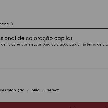
ágina: 1)
ssional de coloração capilar
e 115 cores cosméticas para coloração capilar. Sistema de alta
are Coloração
»
Ionic
»
Perfect