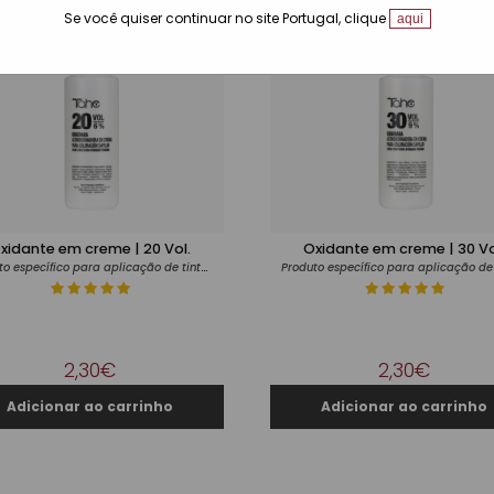
Se você quiser continuar no site Portugal, clique
aqui
xidante em creme | 20 Vol.
Oxidante em creme | 30 Vo
Produto específico para aplicação de tintas
2,30€
2,30€