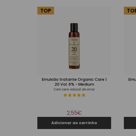
TOP
TO
Emulsão tratante Organic Care |
Emu
20 Vol. 6% - Medium
Com cera natural de arroz
2,55€