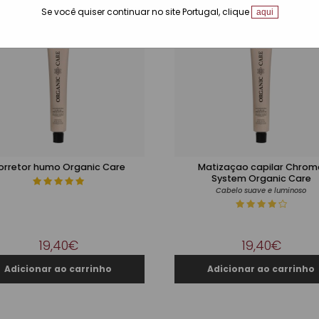
Se você quiser continuar no site Portugal, clique
aqui
orretor humo Organic Care
Matizaçao capilar Chrom
System Organic Care
Cabelo suave e luminoso
19,40€
19,40€