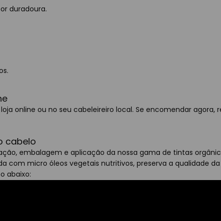
or duradoura.
os.
he
loja online ou no seu cabeleireiro local. Se encomendar agor
o cabelo
iação, embalagem e aplicação da nossa gama de tintas orgânic
a com micro óleos vegetais nutritivos, preserva a qualidade d
o abaixo: