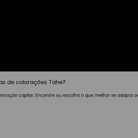
as de colorações Tahe?
ração capilar. Encontre ou escolha o que melhor se adapta ao