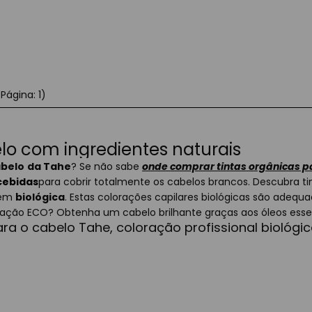
Página: 1)
lo com ingredientes naturais
abelo
da Tahe
? Se não sabe
onde comprar tintas orgânicas p
cebidas
para cobrir totalmente os cabelos brancos. Descubra ti
igem
biológica
. Estas colorações capilares biológicas são adequ
icação ECO? Obtenha um cabelo brilhante graças aos óleos esse
ara o cabelo Tahe, coloração profissional biológi