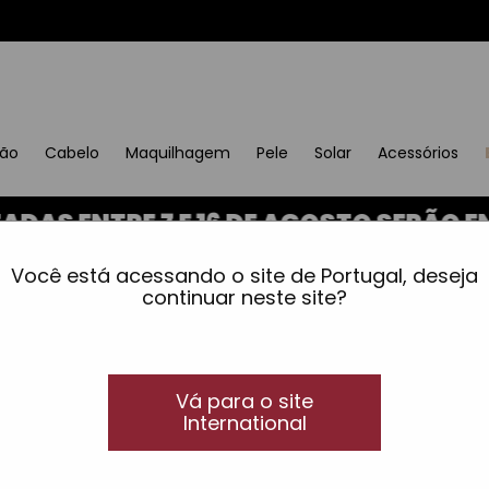
ção
Cabelo
Maquilhagem
Pele
Solar
Acessórios
ENTRE 7 E 16 DE AGOSTO SERÃO ENVIA
o
Você está acessando o site de Portugal, deseja
continuar neste site?
Vá para o site
International