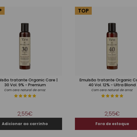
P
TOP
lsão tratante Organic Care |
Emulsão tratante Organic Ca
30 Vol. 9% - Premium
40 Vol. 12% - Ultra Blond
Com cera natural de arroz
Com cera natural de arroz
2,55€
2,55€