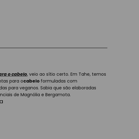
ara o cabelo
, veio ao sítio certo. Em Tahe, temos
ntas para o
cabelo
formuladas com
adas para veganos. Sabia que são elaboradas
nciais de Magnólia e Bergamota.
ca