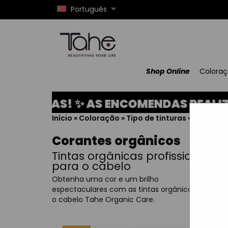
Português
Shop Online
Colora
RIAS! ✨ AS ENCOMENDAS REALIZADAS 
Início
»
Coloração
»
Tipo de tinturas
»
Orgânic
Corantes orgânicos
Tintas orgânicas profissionais
para o cabelo
Obtenha uma cor e um brilho
espectaculares com as tintas orgânicas para
o cabelo Tahe Organic Care.