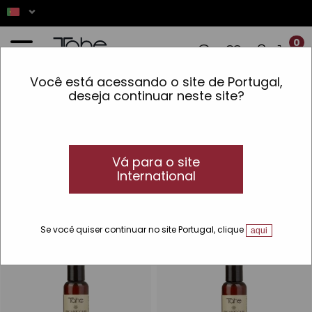
0
Você está acessando o site de Portugal,
IZADAS ENTRE 7 E 16 DE AGOSTO SERÃ
deseja continuar neste site?
Início
»
Coloração
»
Tipo de produto
»
Oxigenado
Creme oxigenado para tinturaria
Peróxido de hidrogénio em creme para
Vá para o site
colorações capilares profissionais
International
Descubra a melhor água oxigenada em creme para coloração
capilar de qualidade profissional para cabeleireiros.
Se você quiser continuar no site Portugal, clique
aqui
TOP
TOP