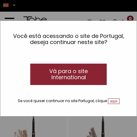
0
Você está acessando o site de Portugal,
S! ✨ AS ENCOMENDAS REALIZADAS ENTR
deseja continuar neste site?
Início
»
Maquilhagem
»
Linhas
»
Wow my Brows!
Wow my Brows!
Dê forma às suas sobrancelhas com
Vá para o site
Wow my Brows!
International
Mude o seu visual com Wow my Brows! a linha de
maquilhagem para sobrancelhas
da Tahe
.
Se você quiser continuar no site Portugal, clique
aqui