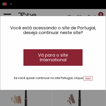
0
Você está acessando o site de Portugal,
✨ AS ENCOMENDAS REALIZADAS ENTRE 
deseja continuar neste site?
Início
»
Maquilhagem
»
Olhos
»
Lápis de sobrecelhas
Lápis de sobrecelhas
Lápis para sobrancelhas
Vá para o site
International
Os melhores lápis para sobrancelhas: produtos para preencher,
definir e cuidar das suas sobrancelhas
Se você quiser continuar no site Portugal, clique
aqui