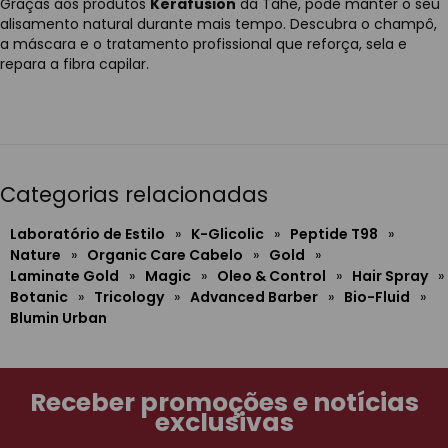
Graças aos produtos
Kerafusion
da Tahe, pode manter o seu
alisamento natural durante mais tempo. Descubra o champô,
a máscara e o tratamento profissional que reforça, sela e
repara a fibra capilar.
Categorias relacionadas
Laboratório de Estilo
»
K-Glicolic
»
Peptide T98
»
Nature
»
Organic Care Cabelo
»
Gold
»
Laminate Gold
»
Magic
»
Oleo & Control
»
Hair Spray
»
Botanic
»
Tricology
»
Advanced Barber
»
Bio-Fluid
»
Blumin Urban
Receber promoções e notícias
exclusivas