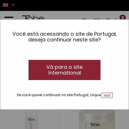
0
Você está acessando o site de Portugal,
S! ✨ AS ENCOMENDAS REALIZADAS ENT
deseja continuar neste site?
Início
»
Cabelo
»
Linhas
»
Kerafusion
Kerafusion
Kerafusion: queratina para o seu cabelo
Vá para o site
International
Repara, reforça e sela a fibra capilar com os produtos Tahe
Kerafusion.
Se você quiser continuar no site Portugal, clique
aqui