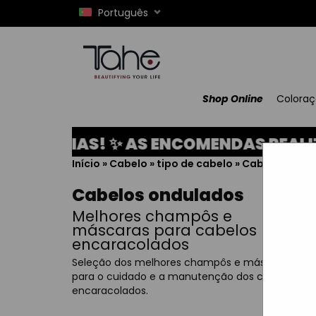
Português
Shop Online
Colora
ÉRIAS! ✨ AS ENCOMENDAS REALIZADAS
Início
»
Cabelo
»
tipo de cabelo
»
Cabelos ondu
Cabelos ondulados
Melhores champôs e
máscaras para cabelos
encaracolados
Seleção dos melhores champôs e máscaras
para o cuidado e a manutenção dos cabelos
encaracolados.