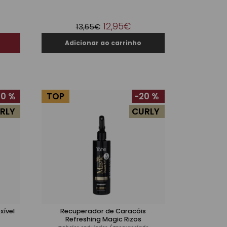
12,95€
13,65€
0 %
TOP
-20 %
RLY
CURLY
xível
Recuperador de Caracóis
Refreshing Magic Rizos