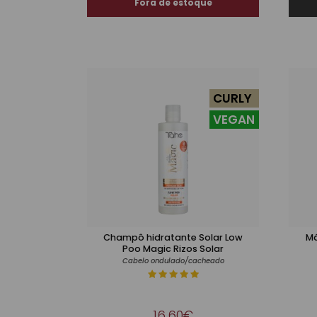
CURLY
VEGAN
Champô hidratante Solar Low
Má
Poo Magic Rizos Solar
Cabelo ondulado/cacheado
16,60€