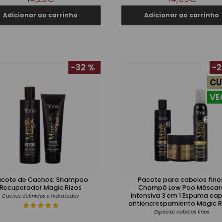
-32 %
-2
CU
VE
acote de Cachos: Shampoo
Pacote para cabelos fino
Recuperador Magic Rizos
Champô Low Poo Máscara
intensiva 3 em 1 Espuma capilar
Cachos definidos e hidratados
antiencrespamiento Magic R
Especial cabelos finos