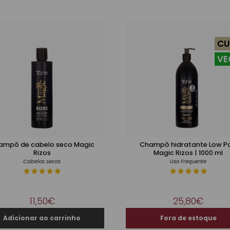
CU
VE
ampô de cabelo seco Magic
Champô hidratante Low P
Rizos
Magic Rizos | 1000 ml
Cabelos secos
Uso Frequente
11,50€
25,80€