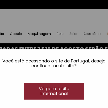
ção
Cabelo
Maquilhagem
Pele
Solar
Acessórios
 ENTRE 7 E 16 DE AGOSTO SERÃO ENVI
lados
Você está acessando o site de Portugal, deseja
continuar neste site?
Vá para o site
International