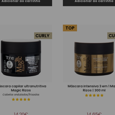
TOP
CURLY
CU
scara capilar ultranutritiva
Máscara intensiva 3 em 1 M
Magic Rizos
Rizos | 300 ml
Cabelos ondulados/frisados
14,20€
14,65€