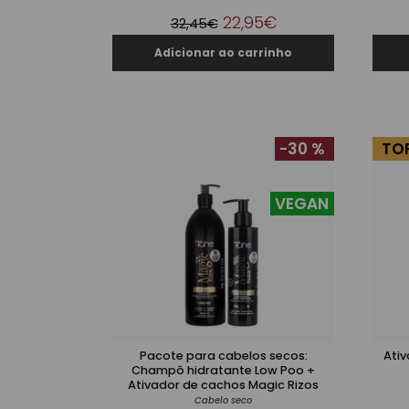
22,95€
32,45€
-30 %
TO
VEGAN
Pacote para cabelos secos:
Ativ
Champô hidratante Low Poo +
Ativador de cachos Magic Rizos
Cabelo seco