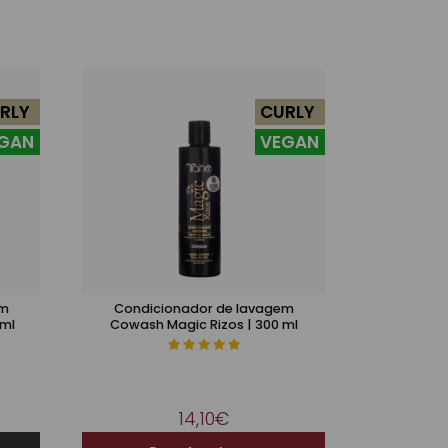
RLY
CURLY
GAN
VEGAN
em
Condicionador de lavagem
 ml
Cowash Magic Rizos | 300 ml
14,10€