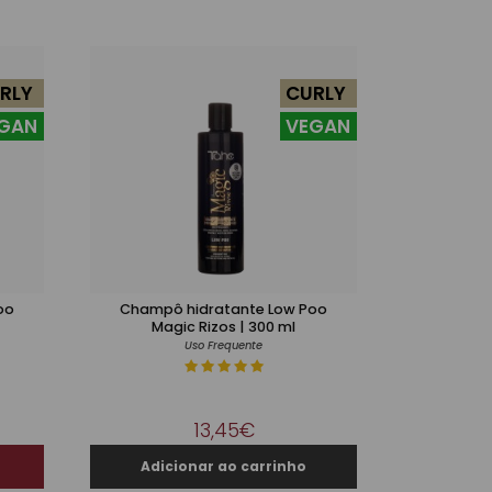
RLY
CURLY
GAN
VEGAN
oo
Champô hidratante Low Poo
Magic Rizos | 300 ml
Uso Frequente
13,45€