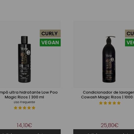
CURLY
CU
VEGAN
VE
pô ultra hidratante Low Poo
Condicionador de lavag
Magic Rizos | 300 ml
Cowash Magic Rizos | 1000
Uso Frequente
14,10€
25,80€