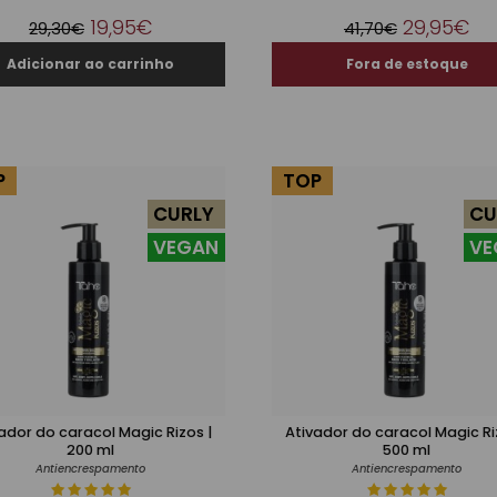
19,95€
29,95€
29,30€
41,70€
P
TOP
CURLY
CU
VEGAN
VE
ador do caracol Magic Rizos |
Ativador do caracol Magic Ri
200 ml
500 ml
Antiencrespamento
Antiencrespamento