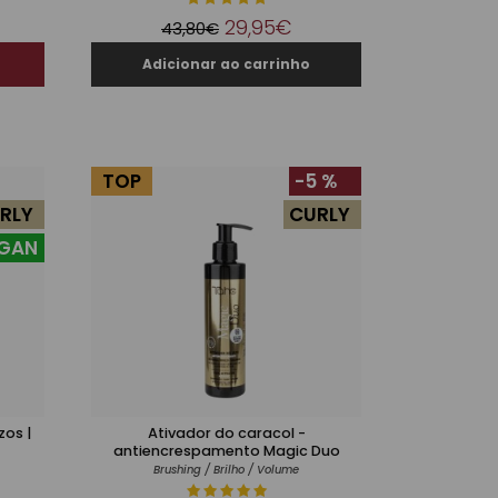
29,95€
43,80€
TOP
-5 %
RLY
CURLY
GAN
zos |
Ativador do caracol -
antiencrespamento Magic Duo
Brushing / Brilho / Volume