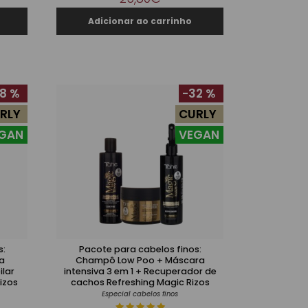
8 %
-32 %
RLY
CURLY
GAN
VEGAN
s:
Pacote para cabelos finos:
Champô Low Poo + Máscara
intensiva 3 em 1 + Recuperador de
izos
cachos Refreshing Magic Rizos
Especial cabelos finos