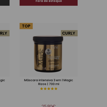
TOP
RLY
CURLY
agic
Máscara intensiva 3 em 1 Magic
Rizos | 700 ml
25,80€