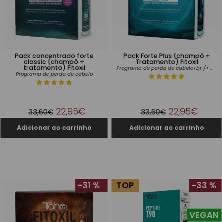
Pack concentrado forte
Pack Forte Plus (champô +
classic (champô +
Tratamento) Fitoxil
tratamento) Fitoxil
Programa de perda de cabelo<br /> Cabelo castigado
Programa de perda de cabelo
22,95€
22,95€
33,60€
33,60€
-31 %
TOP
-33 %
VEGAN