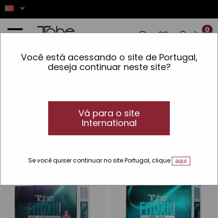
0
Você está acessando o site de Portugal,
 AS ENCOMENDAS REALIZADAS ENTRE 7 
deseja continuar neste site?
Início
»
Cabelo
»
Tratamentos especiais
»
Solução anti-queda
»
Ampolas anti-queda
de cabelo
Ampolas anti-queda de cabelo
Vá para o site
Ampolas e loções anti-queda de cabelo
International
Tahe
Descubra as nossas ampolas e loções anti-queda de cabelo.
Se você quiser continuar no site Portugal, clique
aqui
-32 %
TOP
-32 %