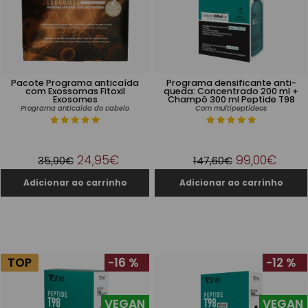
Pacote Programa anticaída
Programa densificante anti-
com Exossomas Fitoxil
queda: Concentrado 200 ml +
Exosomes
Champô 300 ml Peptide T98
Programa anticaída do cabelo
Com multipeptídeos
24,95€
99,00€
35,90€
147,60€
TOP
-16 %
-12 %
VEGAN
VEGAN