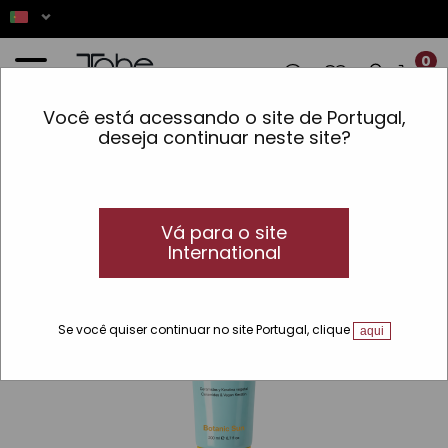
0
Você está acessando o site de Portugal,
OMENDAS REALIZADAS ENTRE 7 E 16 D
deseja continuar neste site?
Início
»
Solar
»
Linhas
»
Botanic Sun
»
Creme capilar fotoprotetor Protection
Vá para o site
International
Se você quiser continuar no site Portugal, clique
aqui