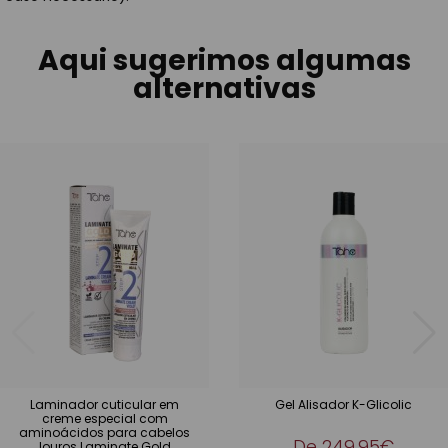
Aqui sugerimos algumas
alternativas
Laminador cuticular em
Gel Alisador K-Glicolic
creme especial com
aminoácidos para cabelos
De
249,95€
louros Laminate Gold