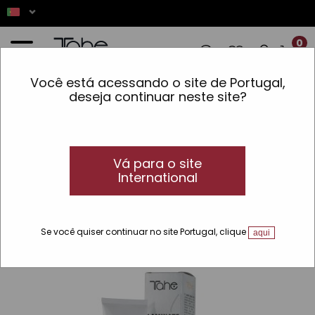
0
Você está acessando o site de Portugal,
S! ✨ AS ENCOMENDAS REALIZADAS ENTR
deseja continuar neste site?
Início
»
Laminate Gold
Este produto não
Vá para o site
International
está disponível
Se você quiser continuar no site Portugal, clique
aqui