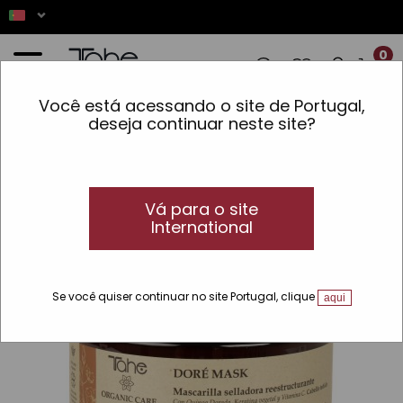
0
Você está acessando o site de Portugal,
ENCOMENDAS REALIZADAS ENTRE 7 E 16
deseja continuar neste site?
Início
»
Coloração
»
Linhas
»
Organic Care Coloração
»
Máscara selante e
reestruturante Doré Chroma System Organic Care
Vá para o site
International
Se você quiser continuar no site Portugal, clique
aqui