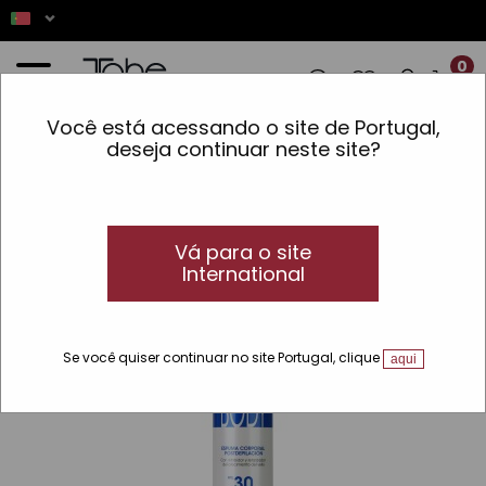
0
Você está acessando o site de Portugal,
-FEIRA, DIA 17. OBRIGADO PELA SUA 
deseja continuar neste site?
Início
»
Pele
»
Linhas
»
Laser System
»
Espuma corporal pós-depilação
Vá para o site
International
Se você quiser continuar no site Portugal, clique
aqui