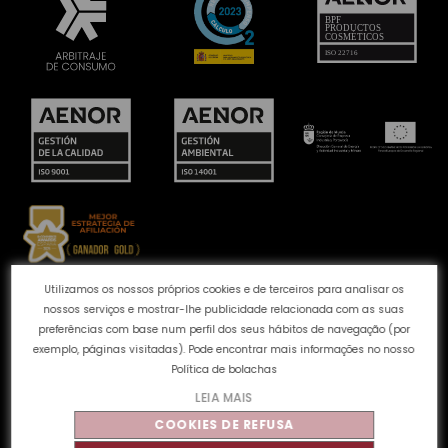
Utilizamos os nossos próprios cookies e de terceiros para analisar os
Canal de queixas
Política de Cookies
Política de
nossos serviços e mostrar-lhe publicidade relacionada com as suas
privacidade
Aviso Legal
Perguntas frecuentes
preferências com base num perfil dos seus hábitos de navegação (por
Qualidade e Ambiente
exemplo, páginas visitadas). Pode encontrar mais informações no nosso
Política de bolachas
LEIA MAIS
©
Tahe
2026 - Todos os direitos reservados
COOKIES DE REFUSA