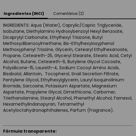
Ingredientes (INCI)
Comentários (2)
INGREDIENTS: Aqua (Water), Caprylic/Capric Triglyceride,
Isobutane, Diethylamino Hydroxybenzoyl Hexyl Benzoate,
Dicaprylyl Carbonate, Ethylhexyl Triazone, Butyl
Methoxydibenzoylmethane, Bis-Ethylhexyloxyphenol
Methoxyphenyl Triazine, Glycerin, Cetearyl Ethylhexanoate,
Propane, Ceteareth-25, Glyceryl Stearate, Stearic Acid, Cetyl
Alcohol, Butane, Ceteareth-6, Butylene Glycol Cocoate,
Polysilicone-15, Laureth-4, Sodium Cocoyl Amino Acids,
Bisabolol, Allantoin, Tocopherol, Snail Secretion Filtrate,
Pentylene Glycol, Ethylhexylglycerin, Lauryl Isoquinolinium
Bromide, Sarcosine, Potassium Aspartate, Magnesium
Aspartate, Propylene Glycol, Dimethicone, Carbomer,
Triethanolamine, Stearyl Alcohol, Phenethyl Alcohol, Farnesol,
Hexamethylindanopyran, Tetramethyl
Acetyloctahydronaphthalenes, Parfum (Fragrance).
Fórmula transparente: