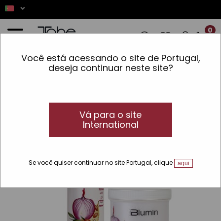
0
Você está acessando o site de Portugal,
OMENDAS REALIZADAS ENTRE 7 E 16 D
deseja continuar neste site?
Início
»
Cabelo
»
Linhas
»
Blumin Urban
»
Cebolla Roja
»
Pacote: Shampoo + Máscara
Cebola Vermelha Blumin
TOP
Vá para o site
International
Se você quiser continuar no site Portugal, clique
aqui