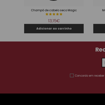
Champô de cabelo seco Magic
M
13,15€
Rec
Concordo em receber