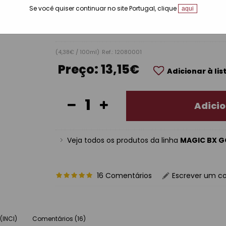
Tamanhos disponíveis:
Se você quiser continuar no site Portugal, clique
aqui
300 ml
(4,38€ / 100ml)
Ref.: 12080001
Preço:
13,15€
Adicionar à lis
Adicio
Veja todos os produtos da linha
MAGIC BX G
16 Comentários
Escrever um c
(INCI)
Comentários (16)