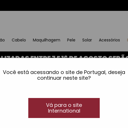
ção
Cabelo
Maquilhagem
Pele
Solar
Acessórios
DAS ENTRE 7 E 16 DE AGOSTO SERÃO E
ração total
»
Cabelo espesso
»
Champô redensificador
Você está acessando o site de Portugal, deseja
Champô redensificado
continuar neste site?
Ultra-hidratante
Champô redensificador
Vá para o site
Champô redensificador ultra-hidratante da fibra 
International
limpeza eficaz.