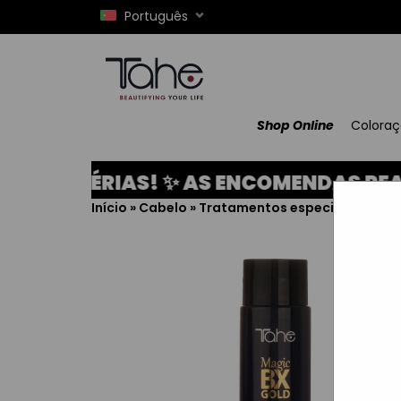
Português
Shop Online
Colora
A FÉRIAS! ✨ AS ENCOMENDAS REALIZA
Início
»
Cabelo
»
Tratamentos especiais
»
Repa