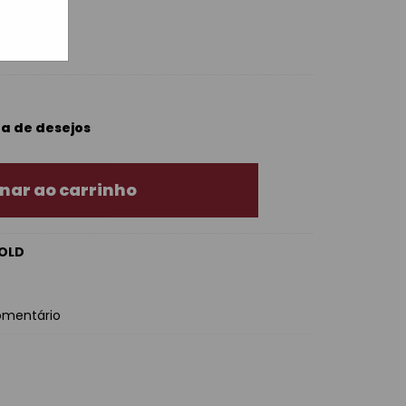
ta de desejos
nar ao carrinho
OLD
omentário