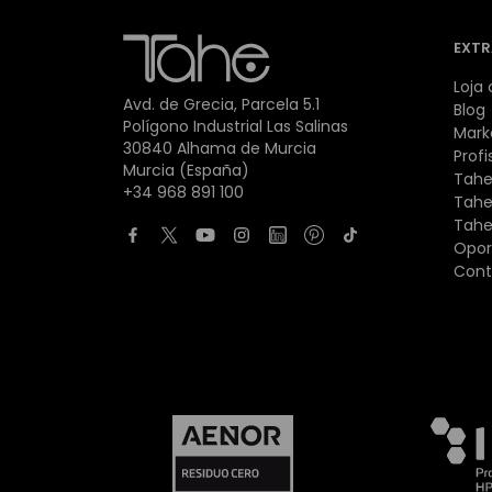
EXTR
Loja 
Avd. de Grecia, Parcela 5.1
Blog
Polígono Industrial Las Salinas
Mark
30840 Alhama de Murcia
Profi
Murcia (España)
Tahe
+34 968 891 100
Tahe
Tahe
Opor
Cont