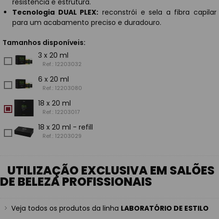
resistência e estrutura.
Tecnologia DUAL PLEX:
reconstrói e sela a fibra capilar
para um acabamento preciso e duradouro.
Tamanhos disponíveis:
3 x 20 ml
Ref.: 12203032
6 x 20 ml
Ref.: 12203080
18 x 20 ml
Ref.: 12203017
18 x 20 ml - refill
Ref.: 12203029
UTILIZAÇÃO EXCLUSIVA EM SALÕES
DE BELEZA PROFISSIONAIS
Veja todos os produtos da linha
LABORATÓRIO DE ESTILO