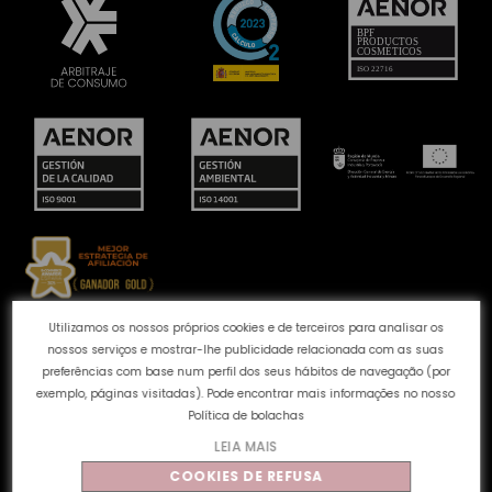
Utilizamos os nossos próprios cookies e de terceiros para analisar os
Canal de queixas
Política de Cookies
Política de
nossos serviços e mostrar-lhe publicidade relacionada com as suas
privacidade
Aviso Legal
Perguntas frecuentes
preferências com base num perfil dos seus hábitos de navegação (por
Qualidade e Ambiente
exemplo, páginas visitadas). Pode encontrar mais informações no nosso
Política de bolachas
LEIA MAIS
©
Tahe
2026 - Todos os direitos reservados
COOKIES DE REFUSA