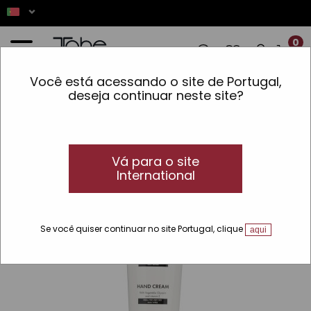
0
Você está acessando o site de Portugal,
 AS ENCOMENDAS REALIZADAS ENTRE 7
deseja continuar neste site?
Início
»
Pele
»
Linhas
»
SPA
»
Crema de mäos TNC SPA
Vá para o site
International
Se você quiser continuar no site Portugal, clique
aqui