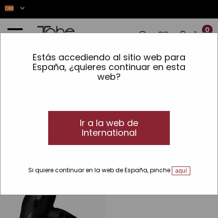
0
Estás accediendo al sitio web para
ACIONES! ✨ LOS PEDIDOS REALIZADOS 
España, ¿quieres continuar en esta
web?
Inicio
»
Accesorios
»
Líneas
»
Compact
Secador de cabello profesional Compact Hair
Dryer
Secadores profesionales
Ir a la web de
International
Compact Hair Dryer, secadores profesionales para el cabello
Si quiere continuar en la web de España, pinche
aquí