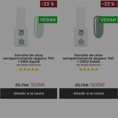
-23 %
-23 %
VEGAN
VEGAN
Esmalte de uñas
Esmalte de uñas
semipermanente vegano TNC
semipermanente vegano TNC
| G801 Agate
| G802 Salvia
De larga duración
De larga duración
19,95€
19,95€
25,75€
25,75€