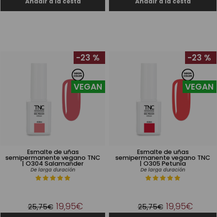
-23 %
-23 %
VEGAN
VEGAN
Esmalte de uñas
Esmalte de uñas
semipermanente vegano TNC
semipermanente vegano TNC
| O304 Salamander
| O305 Petunia
De larga duración
De larga duración
19,95€
19,95€
25,75€
25,75€