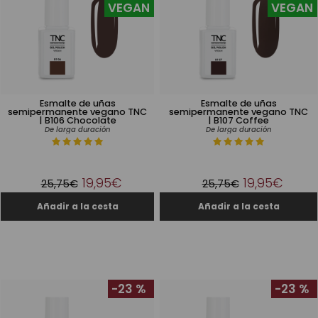
VEGAN
VEGAN
Esmalte de uñas
Esmalte de uñas
semipermanente vegano TNC
semipermanente vegano TNC
| B106 Chocolate
| B107 Coffee
De larga duración
De larga duración
19,95€
19,95€
25,75€
25,75€
-23 %
-23 %