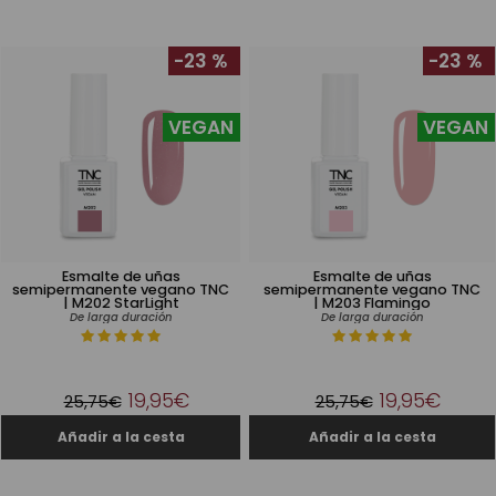
-23 %
-23 %
VEGAN
VEGAN
Esmalte de uñas
Esmalte de uñas
semipermanente vegano TNC
semipermanente vegano TNC
| M202 StarLight
| M203 Flamingo
De larga duración
De larga duración
19,95€
19,95€
25,75€
25,75€