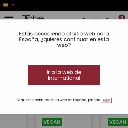
0
Estás accediendo al sitio web para
DOS REALIZADOS ENTRE EL 7 Y EL 16 D
España, ¿quieres continuar en esta
web?
Inicio
»
Maquillaje
»
Líneas
»
TNC
TNC
Tahe Nails Colors
Ir a la web de
Descubre el nuevo esmalte de uñas semipermanente vegano
International
de larga duración y alta pigmentación. Acabado profesional
con 70 colores vibrantes.
Si quiere continuar en la web de España, pinche
aquí
-23 %
-23 %
VEGAN
VEGAN