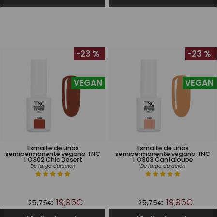
-23 %
-23 %
VEGAN
VEGAN
Esmalte de uñas
Esmalte de uñas
semipermanente vegano TNC
semipermanente vegano TNC
| O302 Chic Desert
| O303 Cantaloupe
De larga duración
De larga duración
19,95€
19,95€
25,75€
25,75€