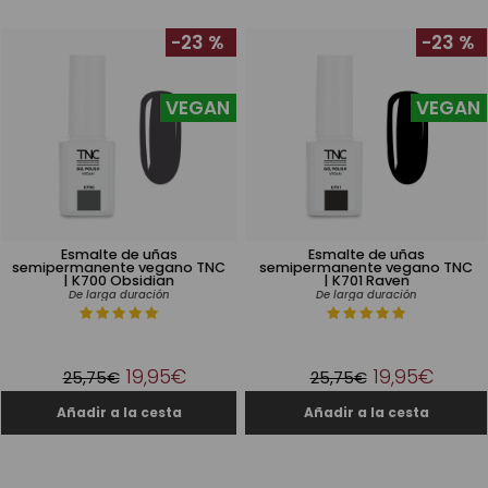
-23 %
-23 %
VEGAN
VEGAN
Esmalte de uñas
Esmalte de uñas
semipermanente vegano TNC
semipermanente vegano TNC
| K700 Obsidian
| K701 Raven
De larga duración
De larga duración
19,95€
19,95€
25,75€
25,75€