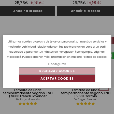
19,95€
19,95€
25,75€
25,75€
-23 %
-23 %
Utilizamos cookies propias y de terceros para analizar nuestros servicios y
mostrarte publicidad relacionada con tus preferencias en base a un perfil
elaborado a partir de tus hábitos de navegación (por ejemplo, páginas
VEGAN
VEGAN
visitadas). Puedes obtener más información en nuestra
Política de cookies
Configurar
RECHAZAR COOKIES
ACEPTAR COOKIES
Esmalte de uñas
Esmalte de uñas
semipermanente vegano TNC
semipermanente vegano TNC
| V600 French Lavender
| V601 Carmín
De larga duración
De larga duración