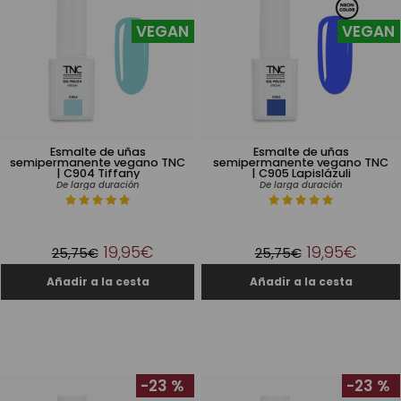
VEGAN
VEGAN
Esmalte de uñas
Esmalte de uñas
semipermanente vegano TNC
semipermanente vegano TNC
| C904 Tiffany
| C905 Lapislázuli
De larga duración
De larga duración
19,95€
19,95€
25,75€
25,75€
-23 %
-23 %