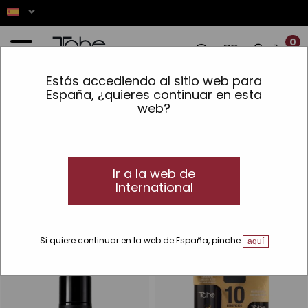
0
Estás accediendo al sitio web para
NES! ✨ LOS PEDIDOS REALIZADOS ENTRE
España, ¿quieres continuar en esta
web?
Inicio
»
Cabello
»
Estilo y definición
»
Protección térmica
Protección térmica
Sprays fijadores con protección térmica
para el cabello
Ir a la web de
International
Consigue una protección térmica extra para tu cabello y
protege tu fibra capilar. Descubre nuestros sprays fijadores.
Si quiere continuar en la web de España, pinche
aquí
-32 %