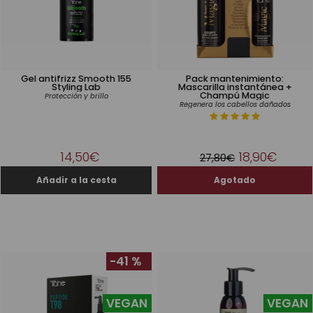
Gel antifrizz Smooth 155
Pack mantenimiento:
Styling Lab
Mascarilla instantánea +
Champú Magic
Protección y brillo
Regenera los cabellos dañados
14,50€
18,90€
27,80€
-41 %
VEGAN
VEGAN