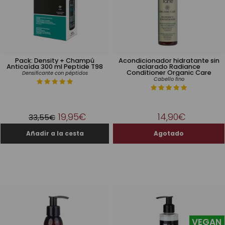
Pack: Density + Champú
Acondicionador hidratante sin
Anticaída 300 ml Peptide T98
aclarado Radiance
Conditioner Organic Care
Densificante con péptidos
Cabello fino
19,95€
14,90€
33,55€
VEGAN