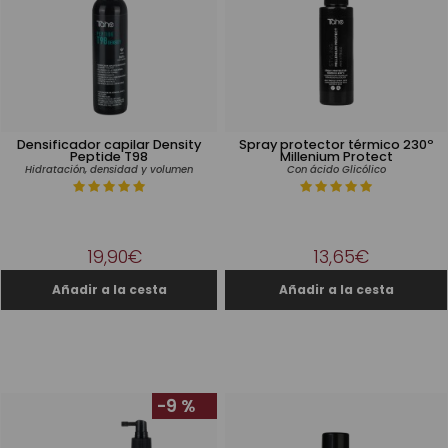
Densificador capilar Density
Spray protector térmico 230º
Peptide T98
Millenium Protect
Hidratación, densidad y volumen
Con ácido Glicólico
19,90€
13,65€
-9 %