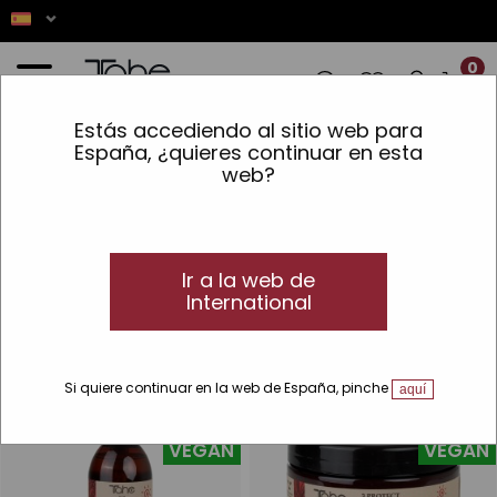
0
Estás accediendo al sitio web para
CIONES! ✨ LOS PEDIDOS REALIZADOS EN
España, ¿quieres continuar en esta
web?
Inicio
»
Protección solar
»
Líneas
»
Organic Care solar
Organic Care solar
Protección solar para tu cabello
Ir a la web de
Productos Organic Care para el cuidado y protección de tu
International
melena
Si quiere continuar en la web de España, pinche
aquí
VEGAN
VEGAN