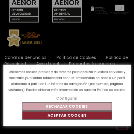
Canal de denuncias
Política de Cookies
Política de
Privacidad
Aviso Legal
Preguntas frecuentes
Calidad y Medioambiente
Utilizamos cookies propias y de terceros para analizar nuestros servicios y
mostrarte publicidad relacionada con tus preferencias en base a un perfil
elaborado a partir de tus hábitos de navegación (por ejemplo, páginas
©
Tahe
2026 - Todos los derechos reservados
visitadas). Puedes obtener más información en nuestra
Política de cookies
Configurar
RECHAZAR COOKIES
ACEPTAR COOKIES