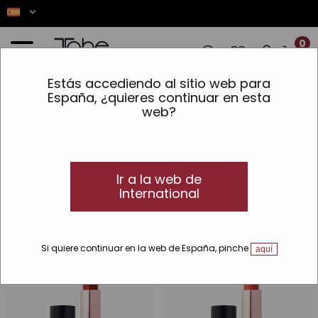
0
Estás accediendo al sitio web para
NES! ✨ LOS PEDIDOS REALIZADOS ENTR
España, ¿quieres continuar en esta
web?
Inicio
»
Maquillaje
»
Labios
»
Barras
Barras
Barras de labios a todo color
Ir a la web de
Descubre nuestras líneas de productos de maquillaje para
International
labios.
-33 %
-33 %
Si quiere continuar en la web de España, pinche
aquí