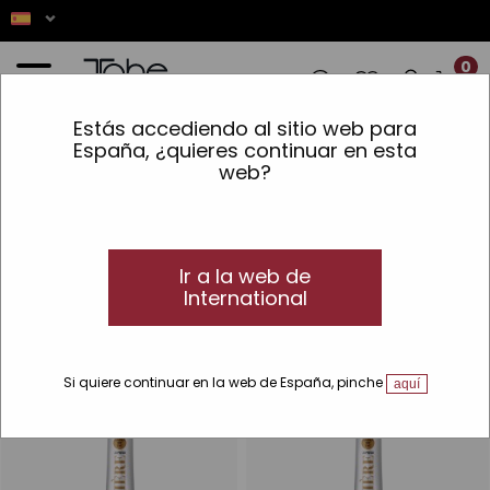
0
Estás accediendo al sitio web para
! ✨ LOS PEDIDOS REALIZADOS ENTRE EL
España, ¿quieres continuar en esta
web?
Inicio
»
Coloración
»
Líneas
»
Lumière Express
Lumière Express
Tintes Tahe Lumière para el cabello
Ir a la web de
Descubre los tintes de la línea Lumière de Tahe para una
International
coloración capilar permanente.
TOP
Si quiere continuar en la web de España, pinche
aquí