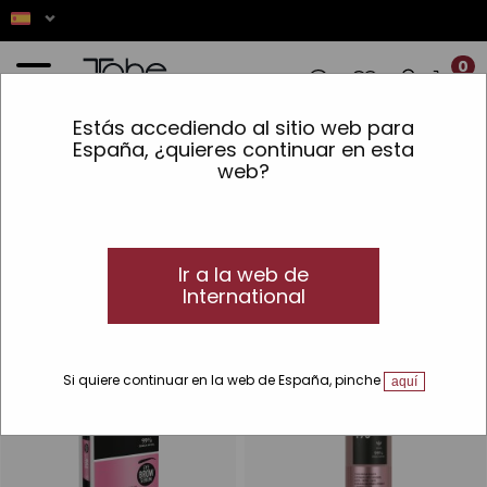
0
Estás accediendo al sitio web para
IONES! ✨ LOS PEDIDOS REALIZADOS EN
España, ¿quieres continuar en esta
web?
Inicio
»
Piel
»
Líneas
»
Peptide T98 Eyes
Peptide T98 Eyes
Peptide T98 EyeBrow y EyeLash
Ir a la web de
Descubre los sérums para pestañas y cejas Peptide T98 Eyes.
International
Si quiere continuar en la web de España, pinche
aquí