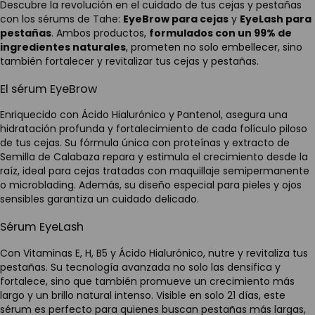
Descubre la revolución en el cuidado de tus cejas y pestañas
con los sérums de Tahe:
EyeBrow para cejas
y
EyeLash para
pestañas
. Ambos productos,
formulados con un 99% de
ingredientes naturales
, prometen no solo embellecer, sino
también fortalecer y revitalizar tus cejas y pestañas.
El sérum EyeBrow
Enriquecido con Ácido Hialurónico y Pantenol, asegura una
hidratación profunda y fortalecimiento de cada folículo piloso
de tus cejas. Su fórmula única con proteínas y extracto de
Semilla de Calabaza repara y estimula el crecimiento desde la
raíz, ideal para cejas tratadas con maquillaje semipermanente
o microblading. Además, su diseño especial para pieles y ojos
sensibles garantiza un cuidado delicado.
Sérum EyeLash
Con Vitaminas E, H, B5 y Ácido Hialurónico, nutre y revitaliza tus
pestañas. Su tecnología avanzada no solo las densifica y
fortalece, sino que también promueve un crecimiento más
largo y un brillo natural intenso. Visible en solo 21 días, este
sérum es perfecto para quienes buscan pestañas más largas,