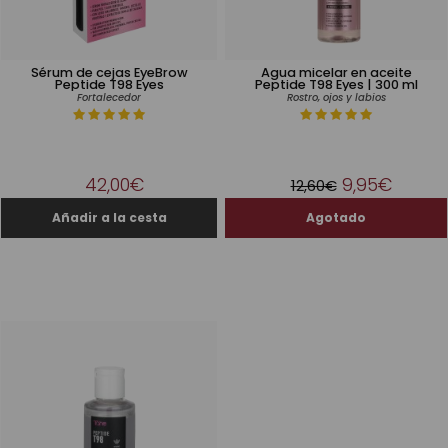
Sérum de cejas EyeBrow
Agua micelar en aceite
Peptide T98 Eyes
Peptide T98 Eyes | 300 ml
Fortalecedor
Rostro, ojos y labios
42,00€
9,95€
12,60€