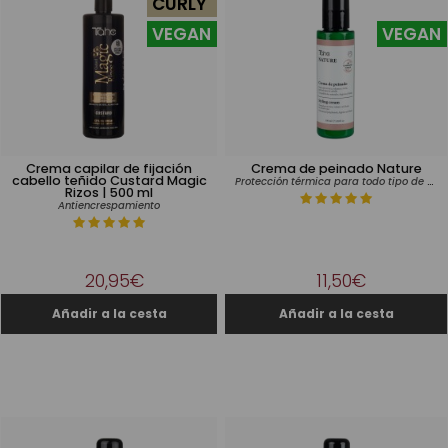
CURLY
VEGAN
VEGAN
Crema capilar de fijación
Crema de peinado Nature
cabello teñido Custard Magic
Protección térmica para todo tipo de cabello
Rizos | 500 ml
Antiencrespamiento
20,95€
11,50€