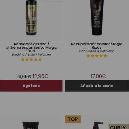
Activador del rizo /
Recuperador capilar Magic
antiencrespamiento Magic
Rizos
Duo
Flexibilidad & Definición
Brushing / Brillo / Volumen
12,95€
17,80€
13,65€
TOP
CURLY