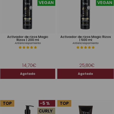
VEGAN
VEGAN
Activador de rizos Magic
Activador de rizos Magic Rizos
Rizos | 200 ml
| 500 ml
Antiencrespamiento
Antiencrespamiento
14,70€
25,80€
TOP
-5 %
TOP
CURLY