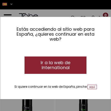
0
Estás accediendo al sitio web para
S! ✨ LOS PEDIDOS REALIZADOS ENTRE E
España, ¿quieres continuar en esta
web?
Inicio
»
Cabello
»
Estilo y definición
»
Cremas de Peinado y Pomadas
Cremas de peinado y pomadas
Cremas de peinado y pomadas para el
cabello
Ir a la web de
International
Descubre las mejores cremas de peinado y pomadas capilares
para definir tu cabello. ¡Cambia de look fácilmente!
Si quiere continuar en la web de España, pinche
aquí