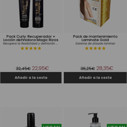
Pack Curly: Recuperador +
Pack de mantenimiento
Loción definidora Magic Rizos
Laminate Gold
Recupera la flexibilidad y definición del cabello rizado
Sistema de alisado laminar
22,95€
28,35€
32,45€
36,25€