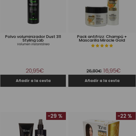
Polvo voluminizador Dust 311
Pack antifrizz: Champú +
Styling Lab
Mascarilla Miracle Gold
Volumen instantáneo
20,95€
16,95€
26,80€
-29 %
-22 %