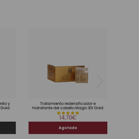
illo y
Tratamiento redensificador e
Mas
 Gold
hidratante del cabello Magic BX Gold
14,70€