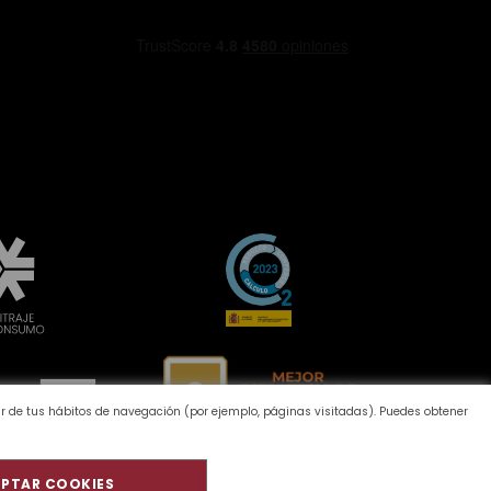
tir de tus hábitos de navegación (por ejemplo, páginas visitadas). Puedes obtener
PTAR COOKIES