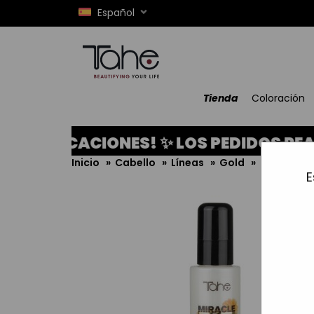
Español
Tienda
Coloración
CACIONES! ✨ LOS PEDIDOS REALIZADOS
Inicio
»
Cabello
»
Líneas
»
Gold
»
Miracle G
E