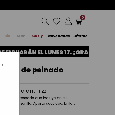
0
Bio
Man
Curly
Novedades
Ofertas
NVIARÁN EL LUNES 17. ¡GRACIAS POR T
es
ento de peinado
einado antifrizz
abello encrespado que incluye en su
to de Manzanilla. Aporta suavidad, brillo y