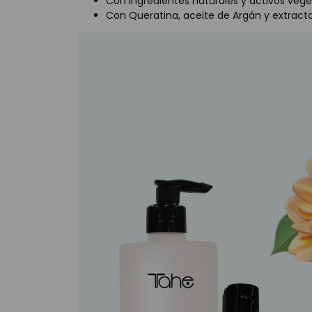
Con ingredientes naturales y activos vege
Con Queratina, aceite de Argán y extracto