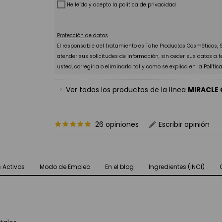
He leído y acepto la
política de privacidad
Protección de datos
El responsable del tratamiento es Tahe Productos Cosméticos, S.
atender sus solicitudes de información, sin ceder sus datos a 
usted, corregirla o eliminarla tal y como se explica en la
Polític
Ver todos los productos de la línea
MIRACLE
26 opiniones
Escribir opinión
s Activos
Modo de Empleo
En el blog
Ingredientes (INCI)