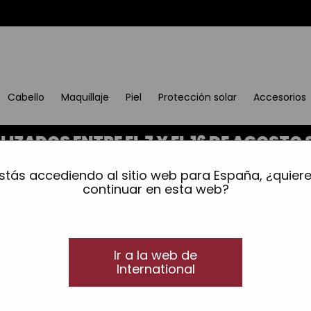
Cabello
Maquillaje
Piel
Protección solar
Accesorios
 ENTRE EL 7 Y EL 16 DE AGOSTO SE E
old
»
Crema antiencrespamiento de peinado
stás accediendo al sitio web para España, ¿quier
Crema antiencrespami
continuar en esta web?
Milagro anti-frizz
VEGAN
Crema antiencrespamiento de p
Ir a la web de
Crema antiencrespamiento
de peinado para c
International
formulación Queratina, aceite de Argán y extrac
control para un acabado ligero y sedoso.