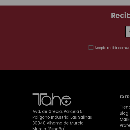
Reci
Acepto recibir comu
EXTR
Tien
Avd. de Grecia, Parcela 5.1
Blog
Polígono Industrial Las Salinas
Mark
30840 Alhama de Murcia
Prof
Murcia (España)