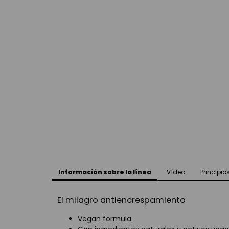
Información sobre la línea
Vídeo
Principio
El milagro antiencrespamiento
Vegan formula.