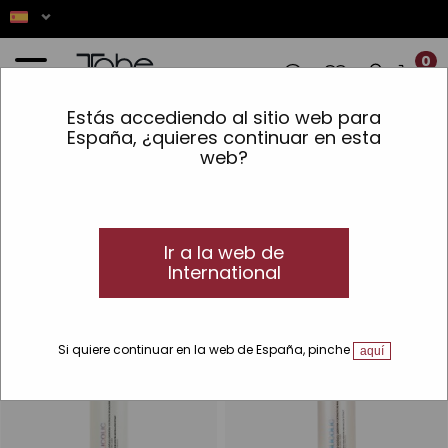
0
Estás accediendo al sitio web para
ONES! ✨ LOS PEDIDOS REALIZADOS ENTR
España, ¿quieres continuar en esta
web?
Inicio
»
Cabello
»
Líneas
»
K-Glicolic
K-Glicolic
Brillo intenso para tu cabello
Ir a la web de
Con ácido glicólico, queratina y extracto de malvarrosa.
International
Si quiere continuar en la web de España, pinche
aquí
VEGAN
VEGAN