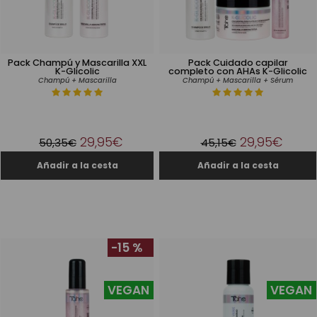
Pack Champú y Mascarilla XXL
Pack Cuidado capilar
K-Glicolic
completo con AHAs K-Glicolic
Champú + Mascarilla
Champú + Mascarilla + Sérum
29,95€
29,95€
50,35€
45,15€
-15 %
VEGAN
VEGAN