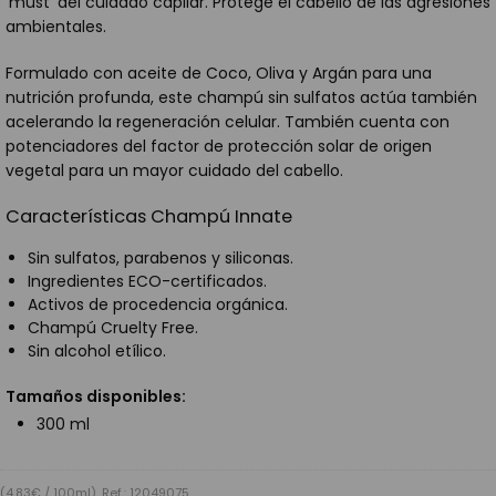
'must' del cuidado capilar. Protege el cabello de las agresiones
ambientales.
Formulado con aceite de Coco, Oliva y Argán para una
nutrición profunda, este champú sin sulfatos actúa también
acelerando la regeneración celular. También cuenta con
potenciadores del factor de protección solar de origen
vegetal para un mayor cuidado del cabello.
Características Champú Innate
Sin sulfatos, parabenos y siliconas.
Ingredientes ECO-certificados.
Activos de procedencia orgánica.
Champú Cruelty Free.
Sin alcohol etílico.
Tamaños disponibles:
300 ml
(4,83€ / 100ml)
Ref.: 12049075