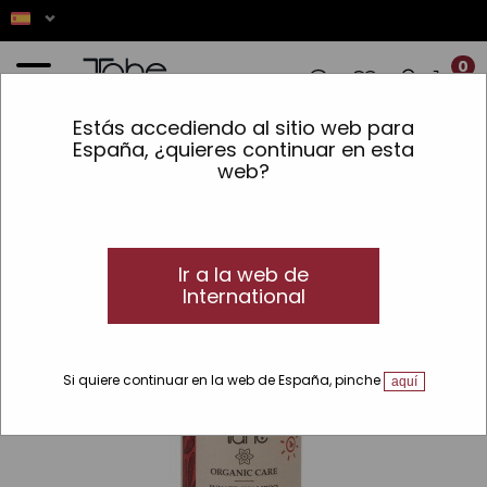
0
Estás accediendo al sitio web para
NES! ✨ LOS PEDIDOS REALIZADOS ENTR
España, ¿quieres continuar en esta
web?
Inicio
»
Protección solar
»
Líneas
»
Organic Care solar
»
Champú Innate
Organic Care
Ir a la web de
VEGAN
International
Si quiere continuar en la web de España, pinche
aquí