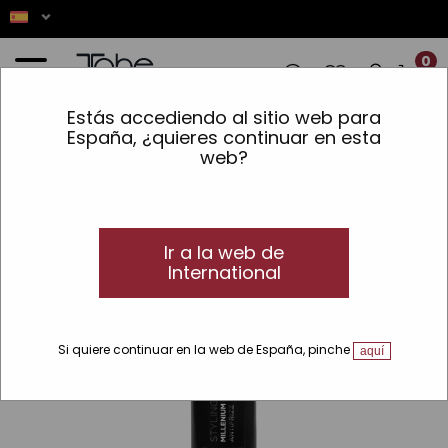
0
Estás accediendo al sitio web para
 LOS PEDIDOS REALIZADOS ENTRE EL 7 
España, ¿quieres continuar en esta
web?
Inicio
»
Accesorios
»
Líneas
»
Millenium
»
Spray protector térmico 230º
Millenium Protect
TOP
Ir a la web de
International
Si quiere continuar en la web de España, pinche
aquí