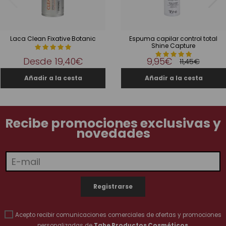
Laca Clean Fixative Botanic
Espuma capilar control total
Shine Capture
Desde
19,40€
9,95€
11,45€
Recibe promociones exclusivas y
novedades
Acepto recibir comunicaciones comerciales de ofertas y promociones
personalizadas de
Tahe Productos Cosméticos
.