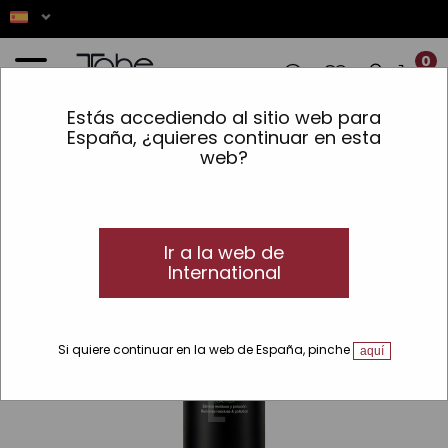
0
Estás accediendo al sitio web para
OS REALIZADOS ENTRE EL 7 Y EL 16 DE
España, ¿quieres continuar en esta
web?
Inicio
»
Styling Lab
»
Champú purificante de uso previo Hair Cure Detox Shampoo
NEW
Ir a la web de
International
Si quiere continuar en la web de España, pinche
aquí