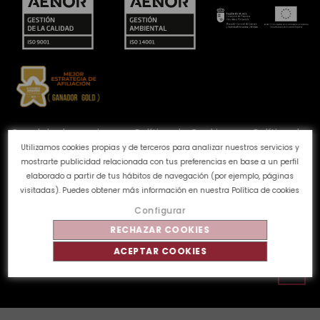
Canal de denuncias
Política de Cookies
Política de
Privacidad
Aviso Legal
Preguntas frecuentes
Utilizamos cookies propias y de terceros para analizar nuestros servicios y
Calidad y Medioambiente
mostrarte publicidad relacionada con tus preferencias en base a un perfil
elaborado a partir de tus hábitos de navegación (por ejemplo, páginas
visitadas). Puedes obtener más información en nuestra
Política de cookies
©
Tahe
2026 - Todos los derechos reservados
Configurar
RECHAZAR COOKIES
ACEPTAR COOKIES