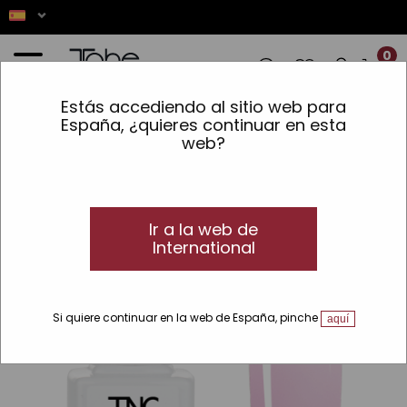
0
Estás accediendo al sitio web para
✨ LOS PEDIDOS REALIZADOS ENTRE EL 7
España, ¿quieres continuar en esta
web?
Inicio
»
Maquillaje
»
Líneas
»
TNC
»
Esmalte de uñas semipermanente vegano
VEGAN
Ir a la web de
International
Si quiere continuar en la web de España, pinche
aquí