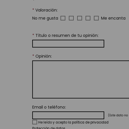
*
Valoración:
No me gusta
Me encanta
*
Título o resumen de tu opinión:
*
Opinión:
Email o teléfono:
(Este dato no 
He leído y acepto la
política de privacidad
Protección de datos