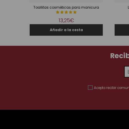
Toallitas cosméticas para manicura
13,25€
Reci
Acepto recibir comu