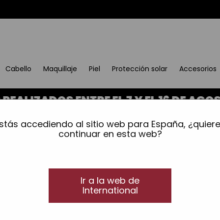
Cabello
Maquillaje
Piel
Protección solar
Accesorios
ZADOS ENTRE EL 7 Y EL 16 DE AGOSTO
ansparentes anónimas
stás accediendo al sitio web para España, ¿quier
Uñas transparentes a
continuar en esta web?
50 unidades
Identifica fácilmente el color de los esmaltes c
Ir a la web de
International
Para maquillar con el esmalte permanente cor