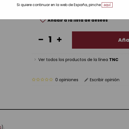
(3,95€ / unidad)
Ref.: 11065451
Si quiere continuar en la web de España, pinche
aquí
Precio:
3,95€
5,00€
Ahorras:
1.0
Añadir a la lista de deseos
Aña
Ver todos los productos de la línea
TNC
0 opiniones
Escribir opinión
o
).