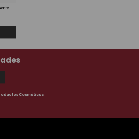
nente
dades
roductos Cosméticos
.