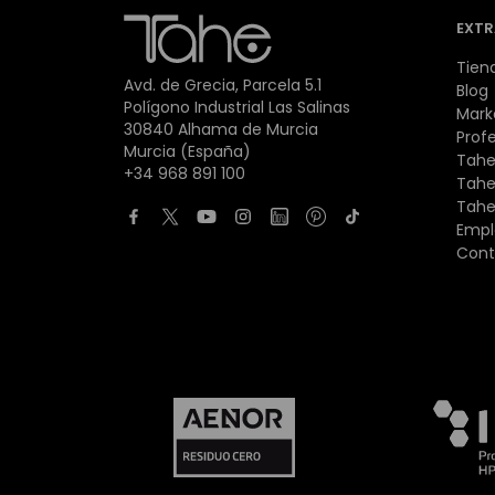
EXTR
Tien
Avd. de Grecia, Parcela 5.1
Blog
Polígono Industrial Las Salinas
Mark
30840 Alhama de Murcia
Prof
Murcia (España)
Tahe
+34 968 891 100
Tahe
Tahe
Empl
Cont