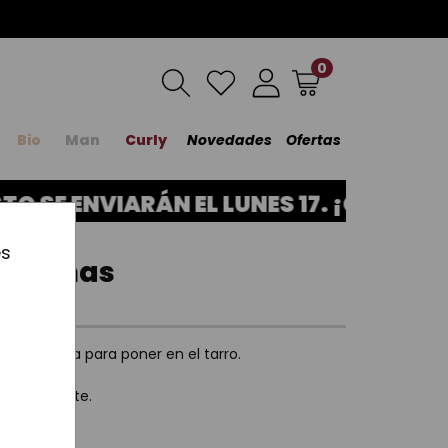
0
Bio
Man
Curly
Novedades
Ofertas
 SE ENVIARÁN EL LUNES 17. ¡GRACIAS 
es
nónimas
on esta uña para poner en el tarro.
respondiente.