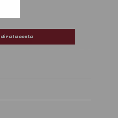
5€ (-21%)
dir a la cesta