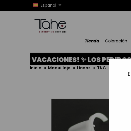
Español
Tienda
Coloración
OR VACACIONES! ✨ LOS PEDIDOS REALI
Inicio
»
Maquillaje
»
Líneas
»
TNC
»
Uñas tr
E