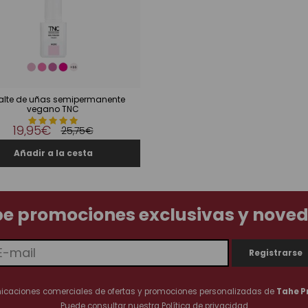
lte de uñas semipermanente
vegano TNC
19,95€
25,75€
be promociones exclusivas y nove
nicaciones comerciales de ofertas y promociones personalizadas de
Tahe P
Puede consultar nuestra
Política de privacidad