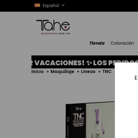
Español
Tienda
Coloración
OR VACACIONES! ✨ LOS PEDIDOS REALI
Inicio
»
Maquillaje
»
Líneas
»
TNC
»
Libro ca
E