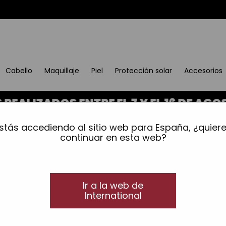
Cabello
Maquillaje
Piel
Protección solar
Accesorios
ZADOS ENTRE EL 7 Y EL 16 DE AGOSTO
rta de uñas
stás accediendo al sitio web para España, ¿quier
Libro carta de uñas TN
continuar en esta web?
Sin pintar
Ir a la web de
(15,00€ / unidad)
Ref.: 11067012
International
Precio:
15,00€
20,00€
Ahorras:
Añadir a la lista de deseos