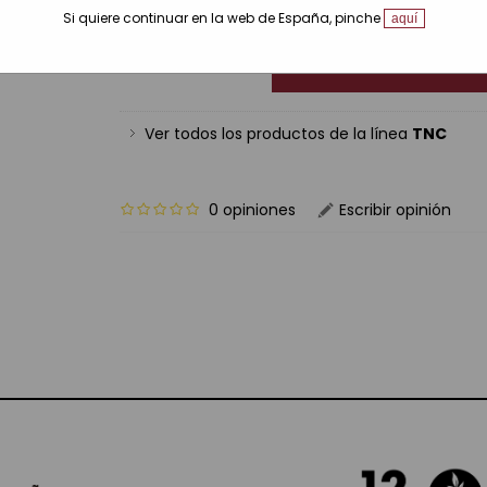
Si quiere continuar en la web de España, pinche
aquí
Aña
Ver todos los productos de la línea
TNC
0 opiniones
Escribir opinión