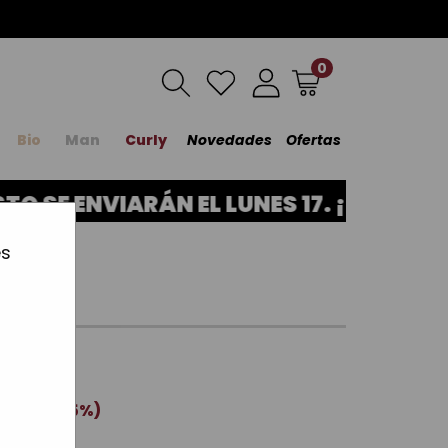
0
Bio
Man
Curly
Novedades
Ofertas
 SE ENVIARÁN EL LUNES 17. ¡GRACIAS 
es
C
5.00€ (-25%)