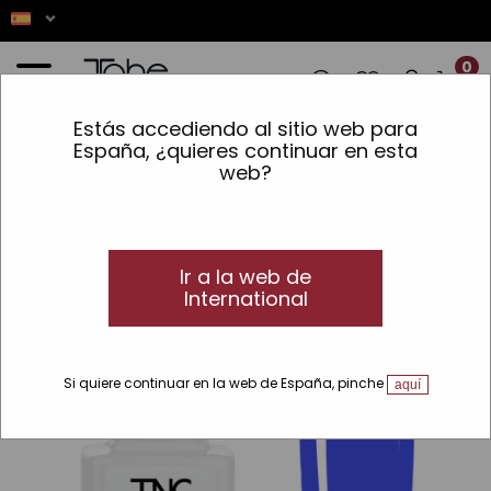
0
Estás accediendo al sitio web para
 ✨ LOS PEDIDOS REALIZADOS ENTRE EL 
España, ¿quieres continuar en esta
web?
Inicio
»
Maquillaje
»
Líneas
»
TNC
»
Esmalte de uñas semipermanente vegano
VEGAN
Ir a la web de
International
Si quiere continuar en la web de España, pinche
aquí