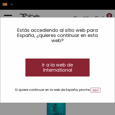
0
Estás accediendo al sitio web para
NES! ✨ LOS PEDIDOS REALIZADOS ENTR
España, ¿quieres continuar en esta
web?
Inicio
»
Cabello
»
Tipo Producto
»
Acondicionadores sin aclarado
»
Acondicionador hidronutritivo 2-PHASE
Ir a la web de
International
Si quiere continuar en la web de España, pinche
aquí