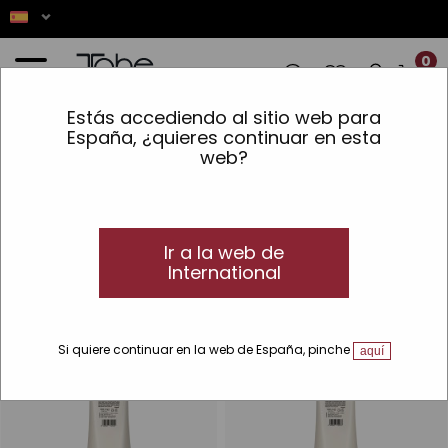
0
Estás accediendo al sitio web para
✨ LOS PEDIDOS REALIZADOS ENTRE EL 
España, ¿quieres continuar en esta
web?
Inicio
»
Cabello
»
Líneas
»
Blumin Urban
»
Aceite de Aguacate
Aceite de Aguacate
Brillo, nutre, protege y repara.
Ir a la web de
Consigue un acabado perfecto gracias al aceite de aguacate.
International
Si quiere continuar en la web de España, pinche
aquí