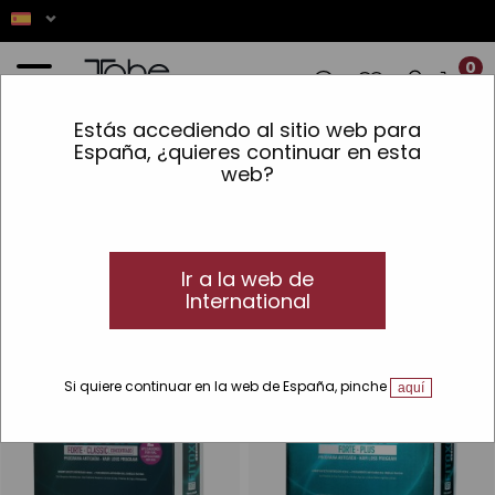
0
Estás accediendo al sitio web para
NES! ✨ LOS PEDIDOS REALIZADOS ENTRE
España, ¿quieres continuar en esta
web?
Inicio
»
Cabello
»
Tratamientos capilares
»
Anticaída
»
Ampollas anticaída
Ampollas anticaída
Ampollas y lociones anticaída Tahe
Ir a la web de
Descubre nuestras ampollas y lociones anticaída.
International
-32 %
TOP
-32 %
Si quiere continuar en la web de España, pinche
aquí