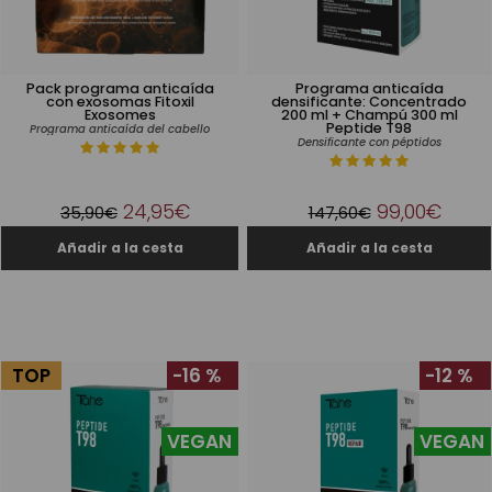
Pack programa anticaída
Programa anticaída
con exosomas Fitoxil
densificante: Concentrado
Exosomes
200 ml + Champú 300 ml
Peptide T98
Programa anticaída del cabello
Densificante con péptidos
24,95€
99,00€
35,90€
147,60€
TOP
-16 %
-12 %
VEGAN
VEGAN