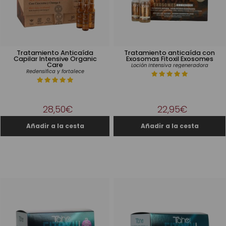
Tratamiento Anticaída
Tratamiento anticaída con
Capilar Intensive Organic
Exosomas Fitoxil Exosomes
Care
Loción Intensiva regeneradora
Redensifica y fortalece
28,50€
22,95€