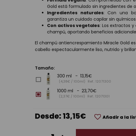
Fórmula vegana
: Comprometido con el
Gold está formulado sin ingredientes de o
Ingredientes naturales
: Con una bas
garantiza un cuidado capilar sin químicos
Con activos vegetales
: Los extractos 
champú, aportando beneficios adicionales
El champú antiencrespamiento Miracle Gold es 
cabello espectacularmente liso, nutrido y brilla
Tamaño:
300 ml - 13,15€
(4,38€ / 100ml)
Ref.: 12071300
1000 ml - 23,70€
(2,37€ / 100ml)
Ref.: 12071301
Desde:
13,15€
Añadir a la li