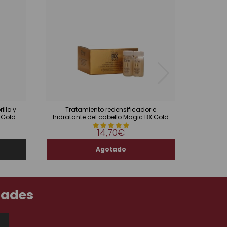
illo y
Tratamiento redensificador e
Mas
 Gold
hidratante del cabello Magic BX Gold
14,70€
dades