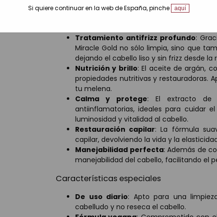
Si quiere continuar en la web de España, pinche
aquí
Beneficios Champú antiencrespamiento 
Tratamiento antifrizz profundo
: Gra
Miracle Gold no sólo limpia, sino que 
dejando el cabello liso y sin frizz desde la 
Nutrición y brillo
: El aceite de argán, c
propiedades nutritivas y restauradoras. Ap
tu melena.
Calma y protege
: El extracto de
antiinflamatorias, ideales para cuidar e
luminosidad y vitalidad al cabello.
Restauración capilar
: La fórmula sua
capilar, devolviendo la vida y la elasticid
Manejabilidad perfecta
: Además de co
manejabilidad del cabello, facilitando el 
Características especiales
De uso diario
: Apto para una limpiez
cabelludo y no reseca el cabello.