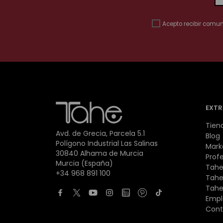
Acepto recibir comu
EXTR
Tien
Avd. de Grecia, Parcela 5.1
Blog
Polígono Industrial Las Salinas
Mark
30840 Alhama de Murcia
Prof
Murcia (España)
Tahe
+34 968 891 100
Tahe
Tahe
Empl
Cont