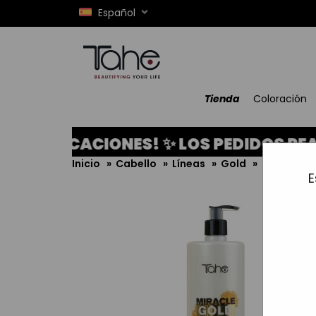
Español
Tienda
Coloración
VACACIONES! ✨ LOS PEDIDOS REALIZADO
Inicio
»
Cabello
»
Líneas
»
Gold
»
Miracle G
E