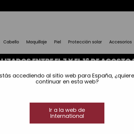
Cabello
Maquillaje
Piel
Protección solar
Accesorios
S ENTRE EL 7 Y EL 16 DE AGOSTO SE 
old
»
Champú antiencrespamiento
stás accediendo al sitio web para España, ¿quier
Champú antiencrespam
continuar en esta web?
Milagro anti-frizz
VEGAN
Champú antifrizz con queratin
Ir a la web de
Champú antiencrespamiento
con Queratina, a
International
Fórmula suave, diseñada para restaurar la fibra 
proporcionando luminosidad y suavidad. Contr
espectacular.