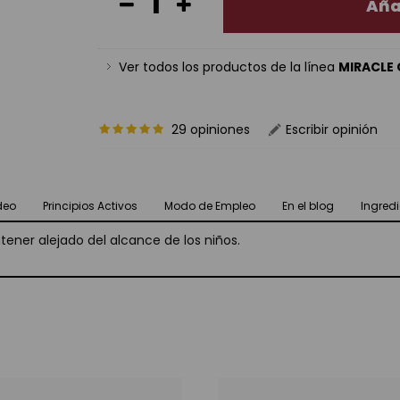
Aña
Ver todos los productos de la línea
MIRACLE
29 opiniones
Escribir opinión
deo
Principios Activos
Modo de Empleo
En el blog
Ingredi
ntener alejado del alcance de los niños.