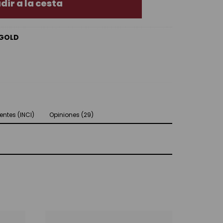
dir a la cesta
 GOLD
entes (INCI)
Opiniones (29)