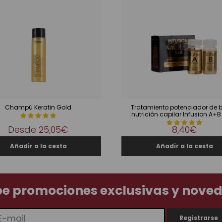
Champú Keratin Gold
Tratamiento potenciador de br
nutrición capilar Infusion A+B
Desde
25,05€
8,40€
be promociones exclusivas y nove