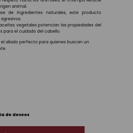
 respeto hacia los animales, el champú Miracle
rigen animal.
e de ingredientes naturales, este producto
 agresivos.
y aceites vegetales potencian las propiedades del
 para el cuidado del cabello.
el aliado perfecto para quienes buscan un
nte.
sta de deseos