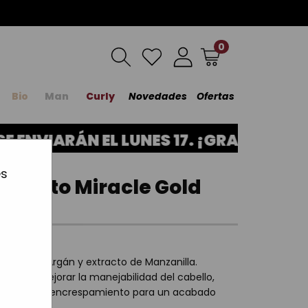
0
Bio
Man
Curly
Novedades
Ofertas
ENVIARÁN EL LUNES 17. ¡GRACIAS POR
es
iento Miracle Gold
a
ceite de Argán y extracto de Manzanilla.
capilar, mejorar la manejabilidad del cabello,
ol total del encrespamiento para un acabado