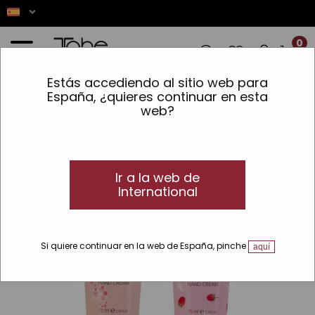
0
Estás accediendo al sitio web para
IONES! ✨ LOS PEDIDOS REALIZADOS EN
España, ¿quieres continuar en esta
web?
Inicio
»
Piel
»
Tipo de piel
»
Normal o mixta
»
Crema de manos Lipomit
Ir a la web de
International
Si quiere continuar en la web de España, pinche
aquí