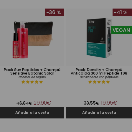
-36 %
-41 %
VEGAN
Pack Sun Peptides + Champú
Pack: Density + Champú
Sensitive Botanic Solar
Anticaída 300 ml Peptide T98
Neceser de regalo
Densificante con péptidos
29,90€
19,95€
46,84€
33,55€