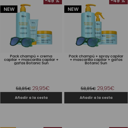
-49 %
-49 %
NEW
NEW
Pack champú + crema
Pack champú + spray capilar
capilar + mascarilla capilar +
+ mascarilla capilar + gafas
gafas Botanic Sun
Botanic Sun
29,95€
29,95€
58,85€
58,85€