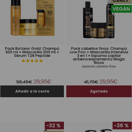
CURLY
VEGAN
Pack Botanic Gold: Champú
Pack cabellos finos: Champú
300 ml + Mascarilla 300 ml +
Low Poo + Mascarilla intensiva
Sérum T28 Peptide
3 en 1 + Espuma capilar
antiencrespamiento Magic
Rizos
Especial cabellos finos
29,95€
29,95€
58,45€
41,70€
-32 %
-36 %