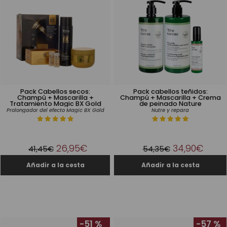
Pack Cabellos secos:
Pack cabellos teñidos:
Champú + Mascarilla +
Champú + Mascarilla + Crema
Tratamiento Magic BX Gold
de peinado Nature
Pro­lon­ga­dor del efec­to Magic BX Gold
Nutre y repara
26,95€
34,90€
41,45€
54,35€
-51 %
-57 %