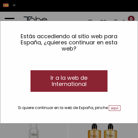
0
Estás accediendo al sitio web para
LOS PEDIDOS REALIZADOS ENTRE EL 7 
España, ¿quieres continuar en esta
web?
Inicio
»
Día de la Madre
»
Para que presuma de pelazo todo el año
Para que presuma de pelazo todo el año
Productos para que tu mamá presuma
de pelazo
Ir a la web de
International
Si has crecido viendo como el pelo de tu madre siempre ha
lucido perfecto, estos productos son la clave para que su
cabello brille más que nunca.
Si quiere continuar en la web de España, pinche
aquí
TOP
-55 %