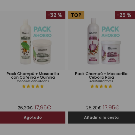
-32 %
TOP
-29 %
Pack Champú + Mascarilla
Pack Champú + Mascarilla
con Cafeína y Quinina
Cebolla Roja
Cabellos debilitados
Revitalizadores
17,95€
17,95€
26,30€
25,20€