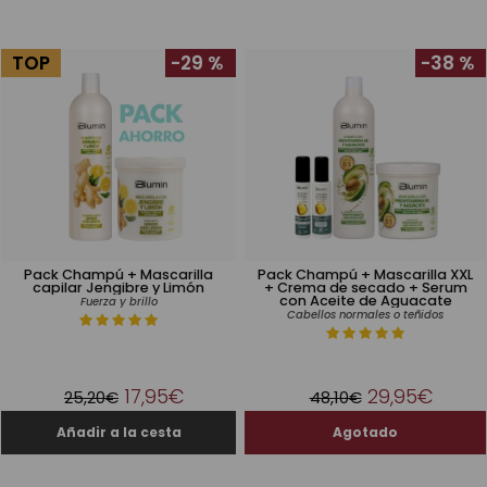
TOP
-29 %
-38 %
Pack Champú + Mascarilla
Pack Champú + Mascarilla XXL
capilar Jengibre y Limón
+ Crema de secado + Serum
con Aceite de Aguacate
Fuerza y brillo
Cabellos normales o teñidos
17,95€
29,95€
25,20€
48,10€