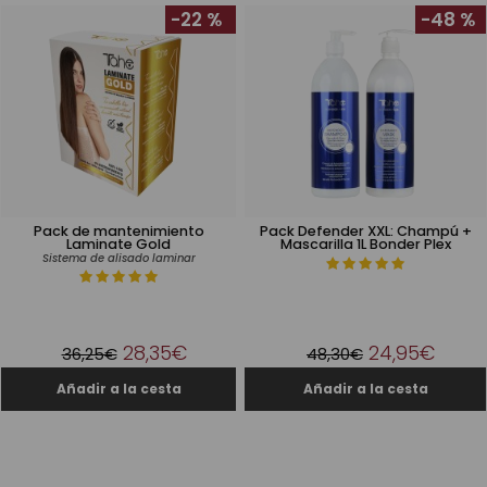
-22 %
-48 %
Pack de mantenimiento
Pack Defender XXL: Champú +
Laminate Gold
Mascarilla 1L Bonder Plex
Sistema de alisado laminar
28,35€
24,95€
36,25€
48,30€