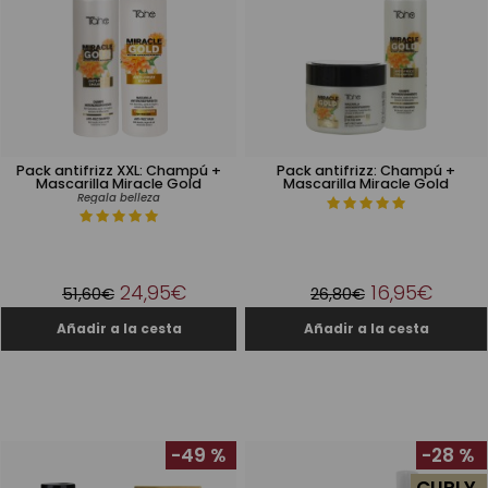
Pack antifrizz XXL: Champú +
Pack antifrizz: Champú +
Mascarilla Miracle Gold
Mascarilla Miracle Gold
Regala belleza
24,95€
16,95€
51,60€
26,80€
-49 %
-28 %