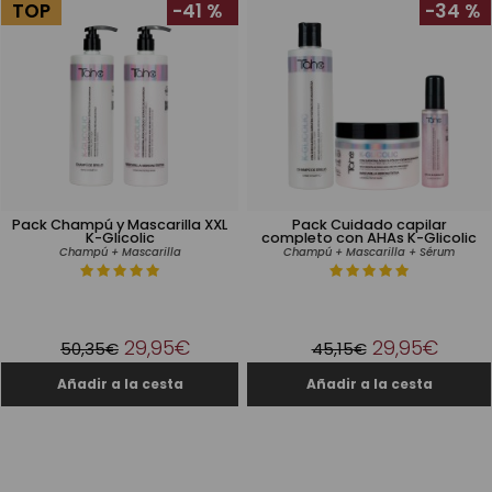
TOP
-41 %
-34 %
Pack Champú y Mascarilla XXL
Pack Cuidado capilar
K-Glicolic
completo con AHAs K-Glicolic
Champú + Mascarilla
Champú + Mascarilla + Sérum
29,95€
29,95€
50,35€
45,15€