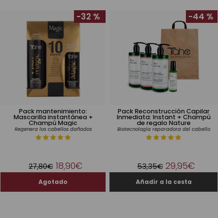
-32 %
-44 %
Pack mantenimiento:
Pack Reconstrucción Capilar
Mascarilla instantánea +
Inmediata: Instant + Champú
Champú Magic
de regalo Nature
Regenera los cabellos dañados
Biotecnología reparadora del cabello
18,90€
29,95€
27,80€
53,35€