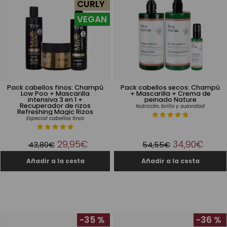
CURLY
VEGAN
Pack cabellos finos: Champú
Pack cabellos secos: Champú
Low Poo + Mascarilla
+ Mascarilla + Crema de
intensiva 3 en 1 +
peinado Nature
Recuperador de rizos
Nutrición, brillo y suavidad
Refreshing Magic Rizos
Especial cabellos finos
29,95€
34,90€
43,80€
54,55€
-35 %
-36 %