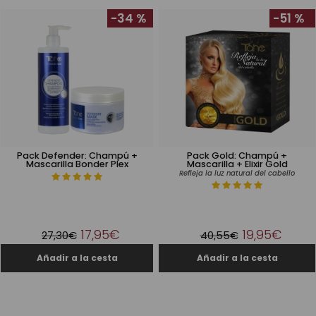
-34 %
-51 %
Pack Defender: Champú +
Pack Gold: Champú +
Mascarilla Bonder Plex
Mascarilla + Elixir Gold
Refleja la luz natural del cabello
17,95€
19,95€
27,30€
40,55€