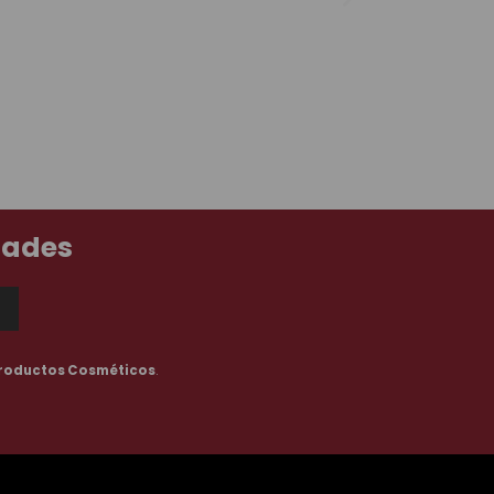
dades
roductos Cosméticos
.