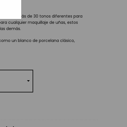
erentes
ección de más de 30 tonos diferentes para
ra cualquier maquillaje de uñas, estos
 las demás.
 como un blanco de porcelana clásico,