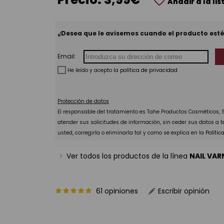
Añadir a la li
¿Desea que le avisemos cuando el producto esté
Email:
He leído y acepto la
política de privacidad
Protección de datos
El responsable del tratamiento es Tahe Productos Cosméticos, S.
atender sus solicitudes de información, sin ceder sus datos a 
usted, corregirla o eliminarla tal y como se explica en la
Polític
Ver todos los productos de la línea
NAIL VAR
61 opiniones
Escribir opinión