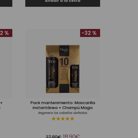
2 %
-32 %
 +
Pack mantenimiento: Mascarilla
s
instantánea + Champú Magic
Regenera los cabellos dañados
18,90€
27,80€