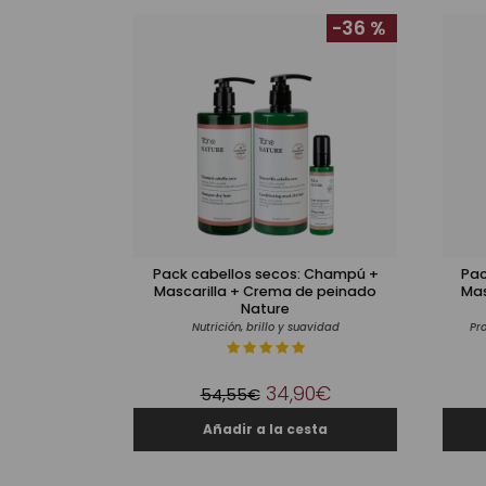
-36 %
Pack cabellos secos: Champú +
Pac
Mascarilla + Crema de peinado
Mas
Nature
Nutrición, brillo y suavidad
Pro
34,90€
54,55€