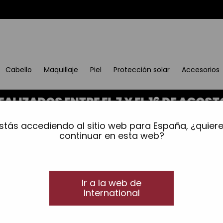
Cabello
Maquillaje
Piel
Protección solar
Accesorios
OS ENTRE EL 7 Y EL 16 DE AGOSTO SE 
stás accediendo al sitio web para España, ¿quier
continuar en esta web?
Ir a la web de
International
P
-55 %
-3