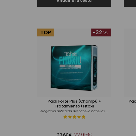
TOP
-32 %
Pack Forte Plus (Champú +
Pac
Tratamiento) Fitoxil
Programa anticaída del cabello Cabellos castigados
22,95€
33,60€