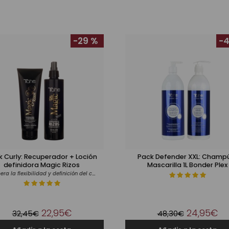
-29 %
-4
k Curly: Recuperador + Loción
Pack Defender XXL: Champ
definidora Magic Rizos
Mascarilla 1L Bonder Plex
Recupera la flexibilidad y definición del cabello rizado
22,95€
24,95€
32,45€
48,30€