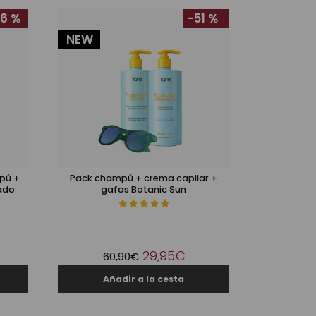
6 %
-51 %
NEW
pú +
Pack champú + crema capilar +
ado
gafas Botanic Sun
29,95€
60,90€