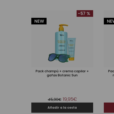
-57 %
NEW
NE
Pack champú + crema capilar +
Pac
gafas Botanic Sun
19,95€
45,90€