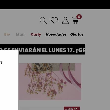
0
Bio
Man
Curly
Novedades
Ofertas
ENVIARÁN EL LUNES 17. ¡GRACIAS POR
es
3 %
-49 %