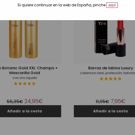
Si quiere continuar en la web de España, pinche
aquí
 Botanic Gold XXL: Champú +
Barras de labios Luxury
Mascarilla Gold
Cobertura total, protección, hidrata
Con Oro Líquido
24,95€
7,95€
55,35€
11,95€