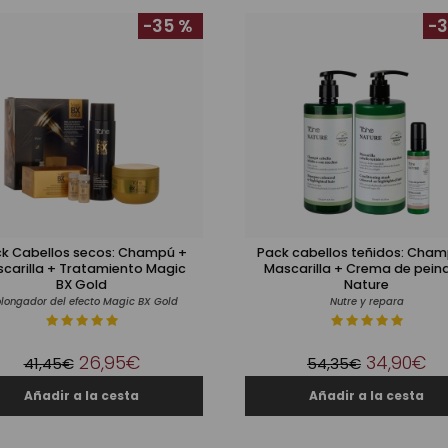
-35 %
-3
k Cabellos secos: Champú +
Pack cabellos teñidos: Cham
carilla + Tratamiento Magic
Mascarilla + Crema de pein
BX Gold
Nature
­lon­ga­dor del efec­to Magic BX Gold
Nutre y repara
26,95€
34,90€
41,45€
54,35€