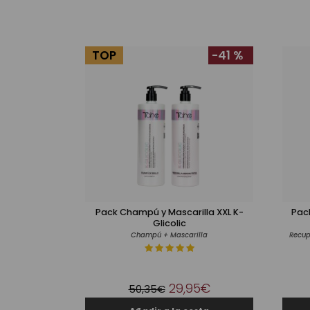
TOP
-41 %
Pack Champú y Mascarilla XXL K-
Pac
Glicolic
Champú + Mascarilla
29,95€
50,35€