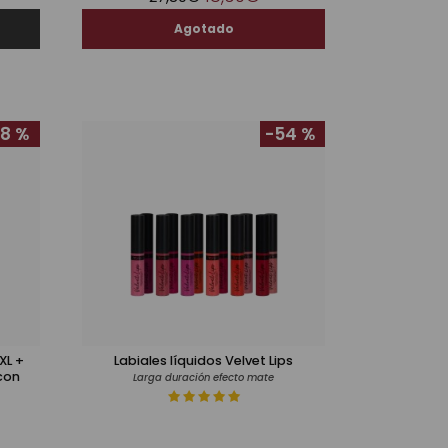
8 %
-54 %
XL +
Labiales líquidos Velvet Lips
con
Larga duración efecto mate