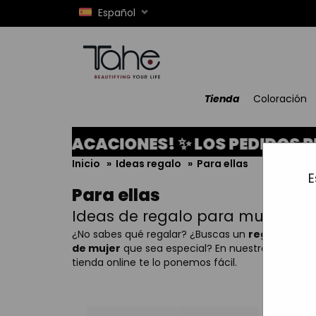
Español
Tienda
Coloración
VACACIONES! ✨ LOS PEDIDOS REALIZAD
Inicio
»
Ideas regalo
»
Para ellas
E
Para ellas
Ideas de regalo para mujer
¿No sabes qué regalar? ¿Buscas un
regalo
de mujer
que sea especial? En nuestra
tienda online te lo ponemos fácil.
TO