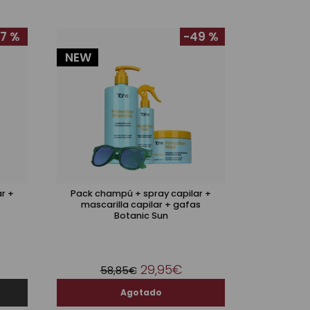
7 %
-49 %
NEW
r +
Pack champú + spray capilar +
mascarilla capilar + gafas
Botanic Sun
29,95€
58,85€