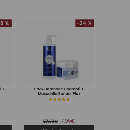
8 %
-34 %
ú +
Pack Defender: Champú +
Mascarilla Bonder Plex
17,95€
27,30€