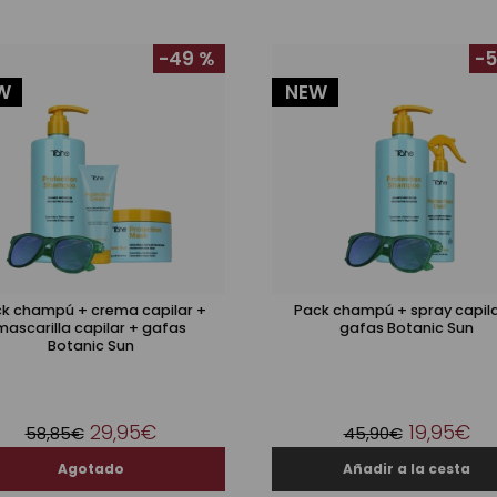
-49 %
-5
W
NEW
k champú + crema capilar +
Pack champú + spray capila
mascarilla capilar + gafas
gafas Botanic Sun
Botanic Sun
29,95€
19,95€
58,85€
45,90€