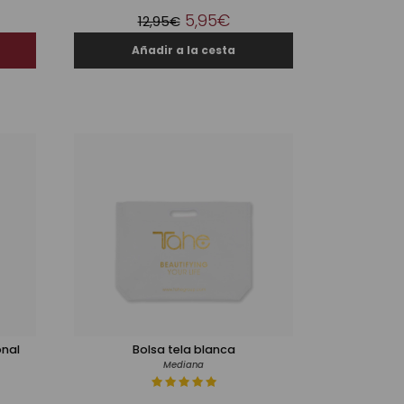
5,95€
12,95€
onal
Bolsa tela blanca
Mediana