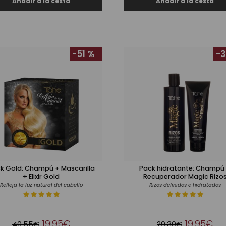
-51 %
-3
k Gold: Champú + Mascarilla
Pack hidratante: Champú
+ Elixir Gold
Recuperador Magic Rizo
Refleja la luz natural del cabello
Rizos definidos e hidratados
19,95€
19,95€
40,55€
29,30€