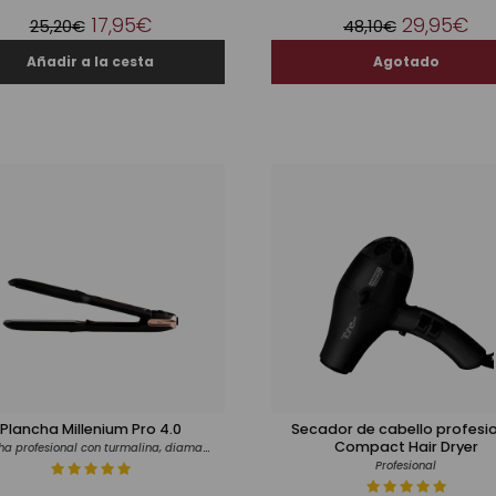
17,95€
29,95€
25,20€
48,10€
Plancha Millenium Pro 4.0
Secador de cabello​ profesi
Compact Hair Dryer
Plancha profesional con turmalina, diamante y revestimiento cerámico
Profesional