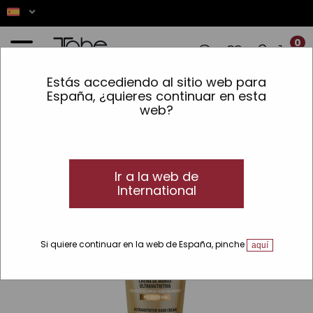
0
Estás accediendo al sitio web para
IONES! ✨ LOS PEDIDOS REALIZADOS EN
España, ¿quieres continuar en esta
web?
Inicio
»
Piel
»
Líneas
»
Intense
»
Crema de manos ultranutritiva
Ir a la web de
International
Si quiere continuar en la web de España, pinche
aquí