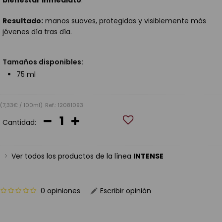
bienestar inmediato
.
Resultado:
manos suaves, protegidas y visiblemente más
jóvenes día tras día.
Tamaños disponibles:
75 ml
(7,33€ / 100ml)
Ref.: 12081093
Cantidad:
Ver todos los productos de la línea
INTENSE
0 opiniones
Escribir opinión